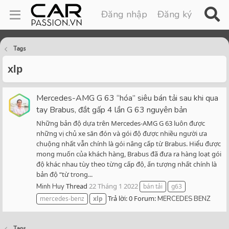
Đăng nhập
Đăng ký
Tags
xlp
Mercedes-AMG G 63 “hóa” siêu bán tải sau khi qua
tay Brabus, đắt gấp 4 lần G 63 nguyên bản
Những bản độ dựa trên Mercedes-AMG G 63 luôn được
những vị chủ xe săn đón và gói độ được nhiều người ưa
chuộng nhất vẫn chính là gói nâng cấp từ Brabus. Hiểu được
mong muốn của khách hàng, Brabus đã đưa ra hàng loạt gói
độ khác nhau tùy theo từng cấp độ, ấn tượng nhất chính là
bản độ “từ trong...
Thread
22 Tháng 1 2022
Minh Huy
bán tải
g63
Trả lời: 0
Forum:
mercedes-benz
xlp
MERCEDES BENZ
Tags