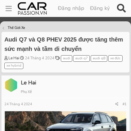
Đăng nhập
Đăng ký
Thế Giới Xe
Audi Q7 và Q8 PHEV 2025 được tăng thêm
sức mạnh và tầm di chuyển
T
S
T
Le Hai
24 Tháng 4 2024
audi
audi q7
audi q8
xe đức
h
t
a
xe hybrid
r
a
g
e
r
s
a
t
Le Hai
d
d
Phụ Xế
s
a
t
t
24 Tháng 4 2024
a
e
#1
r
t
e
r