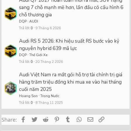
Audi Q7 2027 hoàn toàn mới ra mắt, SUV hạng
sang 7 chỗ mạnh mẽ hơn, lần đầu có cấu hình 6
chỗ thương gia
DQP
AUDI
Trả lời
0
9 Tháng 6 2026
Audi RS 5 2026: Khi hiệu suất RS bước vào kỷ
nguyên hybrid 639 mã lực
DQP
Thế Giới Xe
Trả lời
0
20 Tháng 2 2026
Audi Việt Nam ra mắt gói hỗ trợ tài chính trị giá
hàng trăm triệu đồng khi mua xe vào hai tháng
cuối năm 2025
Hoang Son
Trong Nước
Trả lời
0
8 Tháng 11 2025
Facebook
Twitter
Reddit
Pinterest
Tumblr
WhatsApp
Email
Link
Share: