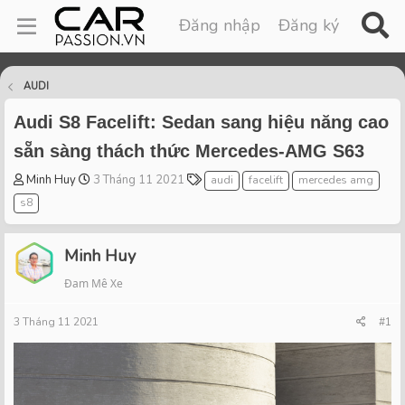
Đăng nhập
Đăng ký
AUDI
Audi S8 Facelift: Sedan sang hiệu năng cao
sẵn sàng thách thức Mercedes-AMG S63
T
S
T
Minh Huy
3 Tháng 11 2021
audi
facelift
mercedes amg
h
t
a
s8
r
a
g
e
r
s
a
t
Minh Huy
d
d
Đam Mê Xe
s
a
t
t
3 Tháng 11 2021
a
e
#1
r
t
e
r