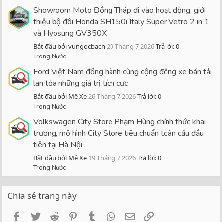
Showroom Moto Đồng Tháp đi vào hoạt động, giới
thiệu bộ đôi Honda SH150i Italy Super Vetro 2 in 1
và Hyosung GV350X
Bắt đầu bởi vungocbach
29 Tháng 7 2026
Trả lời: 0
Trong Nước
Ford Việt Nam đồng hành cùng cộng đồng xe bán tải
lan tỏa những giá trị tích cực
Bắt đầu bởi Mê Xe
26 Tháng 7 2026
Trả lời: 0
Trong Nước
Volkswagen City Store Phạm Hùng chính thức khai
trương, mô hình City Store tiêu chuẩn toàn cầu đầu
tiên tại Hà Nội
Bắt đầu bởi Mê Xe
19 Tháng 7 2026
Trả lời: 0
Trong Nước
Chia sẻ trang này
Facebook
Twitter
Reddit
Pinterest
Tumblr
WhatsApp
Email
Link