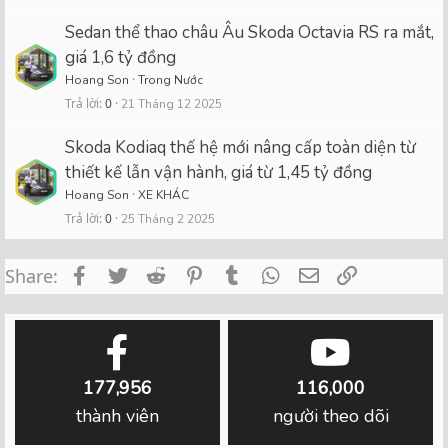
Sedan thể thao châu Âu Skoda Octavia RS ra mắt,
giá 1,6 tỷ đồng
Hoang Son
Trong Nước
Trả lời
0
21 Tháng 12 2025
Skoda Kodiaq thế hệ mới nâng cấp toàn diện từ
thiết kế lẫn vận hành, giá từ 1,45 tỷ đồng
Hoang Son
XE KHÁC
Trả lời
0
25 Tháng 2 2025
Facebook
Twitter
Reddit
Pinterest
Tumblr
WhatsApp
Email
Link
Share:
177,956
116,000
thành viên
người theo dõi