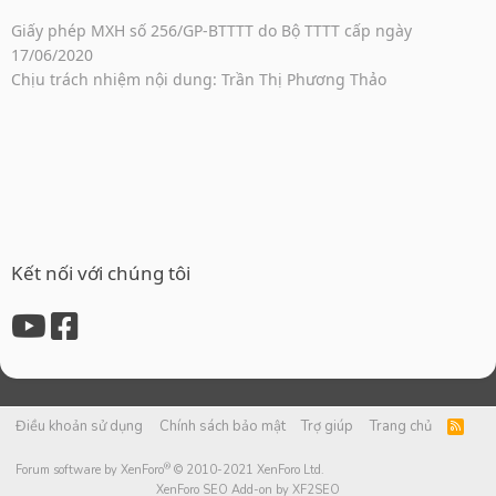
Giấy phép MXH số 256/GP-BTTTT do Bộ TTTT cấp ngày
17/06/2020
Chịu trách nhiệm nội dung: Trần Thị Phương Thảo
Kết nối với chúng tôi
Điều khoản sử dụng
Chính sách bảo mật
Trợ giúp
Trang chủ
R
S
S
®
Forum software by XenForo
© 2010-2021 XenForo Ltd.
XenForo SEO Add-on by XF2SEO