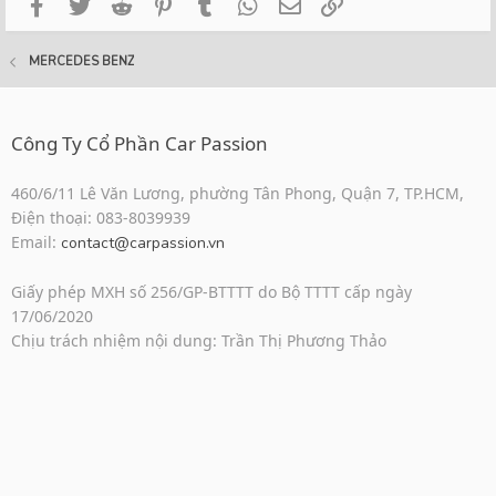
Facebook
Twitter
Reddit
Pinterest
Tumblr
WhatsApp
Email
Link
MERCEDES BENZ
Công Ty Cổ Phần Car Passion
460/6/11 Lê Văn Lương, phường Tân Phong, Quận 7, TP.HCM,
Điện thoại: 083-8039939
Email:
contact@carpassion.vn
Giấy phép MXH số 256/GP-BTTTT do Bộ TTTT cấp ngày
17/06/2020
Chịu trách nhiệm nội dung: Trần Thị Phương Thảo