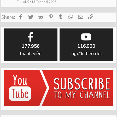
Trả lời
0
15 Tháng 5 2026
Facebook
Twitter
Reddit
Pinterest
Tumblr
WhatsApp
Email
Link
Share:
177,956
116,000
thành viên
người theo dõi