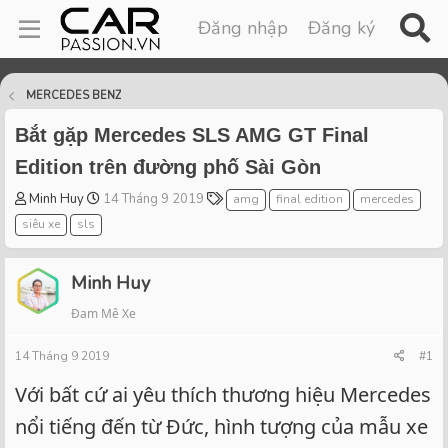
Đăng nhập
Đăng ký
MERCEDES BENZ
Bắt gặp Mercedes SLS AMG GT Final
Edition trên đường phố Sài Gòn
T
S
T
Minh Huy
14 Tháng 9 2019
amg
final edition
mercedes
h
t
a
siêu xe
sls
r
a
g
e
r
s
a
t
Minh Huy
d
d
Đam Mê Xe
s
a
t
t
14 Tháng 9 2019
a
e
#1
r
Với bất cứ ai yêu thích thương hiệu Mercedes
t
e
nổi tiếng đến từ Đức, hình tượng của mẫu xe
r