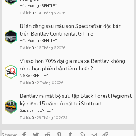
Hữu Vương
BENTLEY
Trả lời
0
14 Tháng 5 2026
Bí ẩn đằng sau màu sơn Spectraflair độc bản
trên Bentley Continental GT mới
Hữu Vương
BENTLEY
Trả lời
0
16 Tháng 6 2026
Vì sao hơn 70% đại gia mua xe Bentley không
còn chọn phiên bản tiêu chuẩn?
Mê Xe
BENTLEY
Trả lời
0
2 Tháng 6 2026
Bentley ra mắt bộ sưu tập Black Forest Regional,
kỷ niệm 15 năm có mặt tại Stuttgart
Supercar
BENTLEY
Trả lời
0
29 Tháng 10 2025
Facebook
Twitter
Reddit
Pinterest
Tumblr
WhatsApp
Email
Link
Share: