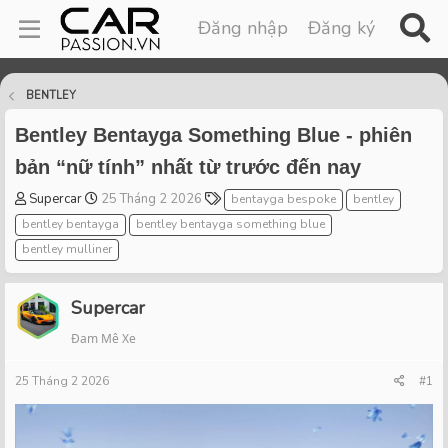
Đăng nhập
Đăng ký
BENTLEY
Bentley Bentayga Something Blue - phiên
bản “nữ tính” nhất từ trước đến nay
T
S
T
Supercar
25 Tháng 2 2026
bentayga bespoke
bentley
h
t
a
bentley bentayga
bentley bentayga something blue
r
a
g
bentley mulliner
e
r
s
a
t
d
d
Supercar
s
a
t
t
Đam Mê Xe
a
e
r
25 Tháng 2 2026
#1
t
e
r