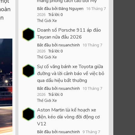
 một
mang phong cách cao bồi Mỹ
hoàn
Bắt đầu bởi Đăng Nguyen
16 Tháng 7
2026
Trả lời: 0
ên
Thế Giới Xe
Doanh số Porsche 911 áp đảo
Taycan nửa đầu 2026
Bắt đầu bởi nxuanchinh
10 Tháng 7
2026
Trả lời: 0
Thế Giới Xe
Sự cố văng bánh xe Toyota giữa
đường và lời cảnh báo về việc bỏ
qua dấu hiệu bất thường
Bắt đầu bởi nxuanchinh
10 Tháng 7
2026
Trả lời: 0
Thế Giới Xe
Aston Martin lùi kế hoạch xe
điện, kéo dài vòng đời động cơ
V12
Bắt đầu bởi nxuanchinh
9 Tháng 7