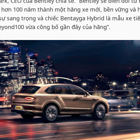
rk, CEO của Bentley chia sẻ. “Bentley sẽ biến đổi từ
i hơn 100 năm thành một hãng xe mới, bền vững và 
sự sang trọng và chiếc Bentayga Hybrid là mẫu xe ti
eyond100 vừa công bố gần đây của hãng”.