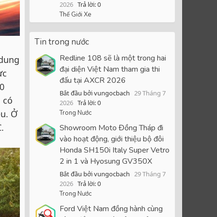
2026
Trả lời: 0
Thế Giới Xe
Tin trong nước
Redline 108 sẽ là một trong hai
 dung
đại diện Việt Nam tham gia thi
ực
đấu tại AXCR 2026
00
Bắt đầu bởi vungocbach
29 Tháng 7
 có
2026
Trả lời: 0
ệu. Ở
Trong Nước
.
Showroom Moto Đồng Tháp đi
vào hoạt động, giới thiệu bộ đôi
Honda SH150i Italy Super Vetro
2 in 1 và Hyosung GV350X
Bắt đầu bởi vungocbach
29 Tháng 7
2026
Trả lời: 0
Trong Nước
Ford Việt Nam đồng hành cùng