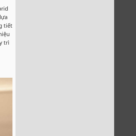
brid
dựa
 tiết
hiệu
 trì