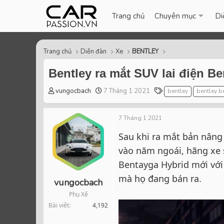
Trang chủ
Chuyên mục
Di
Trang chủ
Diễn đàn
Xe
BENTLEY
Bentley ra mắt SUV lai điện B
T
S
T
vungocbach
7 Tháng 1 2021
bentley
bentley b
h
t
a
r
a
g
7 Tháng 1 2021
e
r
s
a
t
Sau khi ra mắt bản nâng
d
d
vào năm ngoái, hãng xe 
s
a
t
t
Bentayga Hybrid mới với
a
e
mà họ đang bán ra.
r
vungocbach
t
Phụ Xế
e
Bài viết
4,192
r