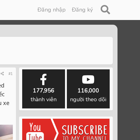
Đăng nhập
Đăng ký
#1
ed
177,956
116,000
ếc
thành viên
người theo dõi
u xe