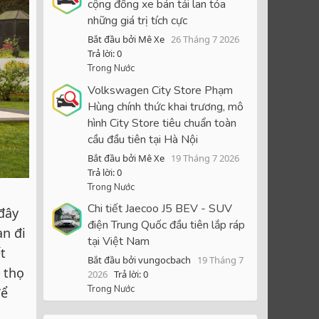
cộng đồng xe bán tải lan tỏa
những giá trị tích cực
Bắt đầu bởi Mê Xe
26 Tháng 7 2026
Trả lời: 0
Trong Nước
Volkswagen City Store Phạm
Hùng chính thức khai trương, mô
hình City Store tiêu chuẩn toàn
cầu đầu tiên tại Hà Nội
Bắt đầu bởi Mê Xe
19 Tháng 7 2026
Trả lời: 0
Trong Nước
Chi tiết Jaecoo J5 BEV - SUV
đây
điện Trung Quốc đầu tiên lắp ráp
an đi
tại Việt Nam
t
Bắt đầu bởi vungocbach
19 Tháng 7
i thọ
2026
Trả lời: 0
Trong Nước
để