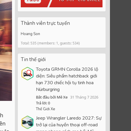
Thành viên trực tuyến
Hoang Son
Total: 535 (members: 1, guests: 534)
Tin thế giới
Toyota GRMN Corolla 2026 lộ
diện: Siêu phẩm hatchback giới
hạn 730 chiếc hội tụ tinh hoa
Nürburgring
Bắt đầu bởi Mê Xe
31 Tháng 7 2026
Trả lời: 0
Thế Giới Xe
nh
Jeep Wrangler Laredo 2027: Sự
bền
trở lại của huyền thoại off-road