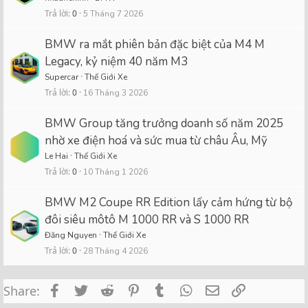
Trả lời
0
5 Tháng 7 2026
BMW ra mắt phiên bản đặc biệt của M4 M
Legacy, kỷ niệm 40 năm M3
Supercar
Thế Giới Xe
Trả lời
0
16 Tháng 3 2026
BMW Group tăng trưởng doanh số năm 2025
nhờ xe điện hoá và sức mua từ châu Âu, Mỹ
Le Hai
Thế Giới Xe
Trả lời
0
10 Tháng 1 2026
BMW M2 Coupe RR Edition lấy cảm hứng từ bộ
đôi siêu môtô M 1000 RR và S 1000 RR
Đăng Nguyen
Thế Giới Xe
Trả lời
0
28 Tháng 4 2026
Facebook
Twitter
Reddit
Pinterest
Tumblr
WhatsApp
Email
Link
Share: