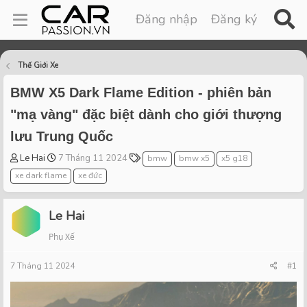
Đăng nhập
Đăng ký
Thế Giới Xe
BMW X5 Dark Flame Edition - phiên bản
"mạ vàng" đặc biệt dành cho giới thượng
lưu Trung Quốc
T
S
T
Le Hai
7 Tháng 11 2024
bmw
bmw x5
x5 g18
h
t
a
xe dark flame
xe đức
r
a
g
e
r
s
a
t
Le Hai
d
d
Phụ Xế
s
a
t
t
7 Tháng 11 2024
a
e
#1
r
t