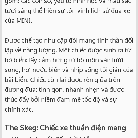
gồm: các con số, yếu tố hình học và màu sắc
tươi sáng thể hiện sự tôn vinh lịch sử đua xe
của MINI.
Được chế tạo như cặp đôi mang tinh thần đối
lập về năng lượng. Một chiếc được sinh ra từ
bờ biển: lấy cảm hứng từ bộ môn ván lướt
sóng, hơi nước biển và nhịp sống tối giản của
bãi biển. Chiếc còn lại được rèn giũa trên
đường đua: tinh gọn, nhanh nhẹn và được
thúc đẩy bởi niềm đam mê tốc độ và sự
chính xác.
The Skeg: Chiếc xe thuần điện mang