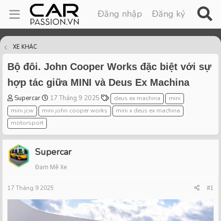
Đăng nhập
Đăng ký
XE KHÁC
Bộ đôi. John Cooper Works đặc biệt với sự
hợp tác giữa MINI và Deus Ex Machina
T
S
T
Supercar
17 Tháng 9 2025
deus ex machina
mini
h
t
a
mini jcw
mini john cooper works
mini x deus ex machina
r
a
g
motorsport
e
r
s
a
t
d
d
Supercar
s
a
t
t
Đam Mê Xe
a
e
r
17 Tháng 9 2025
#1
t
e
r