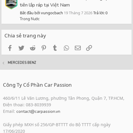
tiên lắp ráp tại Việt Nam
Bắt đầu bởi vungocbach
19 Tháng 7 2026
Trả lời: 0
Trong Nước
Chia sẻ trang này
Facebook
Twitter
Reddit
Pinterest
Tumblr
WhatsApp
Email
Link
MERCEDES BENZ
Công Ty Cổ Phần Car Passion
460/6/11 Lê Văn Lương, phường Tân Phong, Quận 7, TP.HCM,
Điện thoại: 083-8039939
Email:
contact@carpassion.vn
Giấy phép MXH số 256/GP-BTTTT do Bộ TTTT cấp ngày
17/06/2020