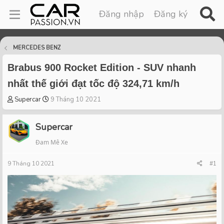
Đăng nhập
Đăng ký
MERCEDES BENZ
Brabus 900 Rocket Edition - SUV nhanh
nhất thế giới đạt tốc độ 324,71 km/h
T
S
Supercar
9 Tháng 10 2021
h
t
r
a
Supercar
e
r
a
t
Đam Mê Xe
d
d
s
a
9 Tháng 10 2021
#1
t
t
a
e
r
t
e
r