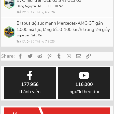
EVO mới trên GLE 63 S và GLS 63
Đăng Nguyen
MERCEDES BENZ
Trả lời
0
17 Tháng 6 2026
Brabus độ sức mạnh Mercedes-AMG GT gần
1.000 mã lực, tăng tốc 0-100 km/h trong 2,6 giây
Supercar
Siêu Xe
Trả lời
0
30 Tháng 7 2025
Facebook
Twitter
Reddit
Pinterest
Tumblr
WhatsApp
Email
Link
Share:
177,956
116,000
thành viên
người theo dõi