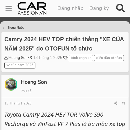
Đăng nhập
Đăng ký
Trong Nước
Camry 2024 HEV TOP chiến thắng "XE CỦA
NĂM 2025" do OTOFUN tổ chức
T
S
T
Hoang Son
13 Tháng 1 2025
bình chọn xe
diễn đàn otofun
h
t
a
xe của năm 2025
r
a
g
e
r
s
a
t
Hoang Son
d
d
Phụ Xế
s
a
t
t
13 Tháng 1 2025
a
e
#1
r
Toyota Camry 2024 HEV TOP, Volvo S90
t
e
Recharge và VinFast VF 7 Plus là ba mẫu xe top
r