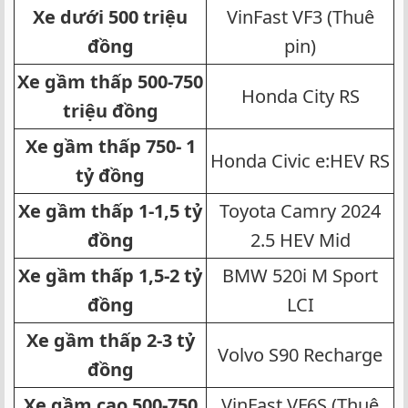
Xe dưới 500 triệu
VinFast VF3 (Thuê
đồng
pin)​
Xe gầm thấp 500-750
Honda City RS​
triệu đồng
Xe gầm thấp 750- 1
Honda Civic e:HEV RS​
tỷ đồng
Xe gầm thấp 1-1,5 tỷ
Toyota Camry 2024
đồng
2.5 HEV Mid​
Xe gầm thấp 1,5-2 tỷ
BMW 520i M Sport
đồng
LCI​
Xe gầm thấp 2-3 tỷ
Volvo S90 Recharge​
đồng
Xe gầm cao 500-750
VinFast VF6S (Thuê