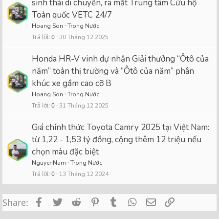
sinh thái di chuyển, ra mắt Trung tâm Cứu hộ
Toàn quốc VETC 24/7
Hoang Son
Trong Nước
Trả lời
0
30 Tháng 12 2025
Honda HR-V vinh dự nhận Giải thưởng “Ôtô của
năm” toàn thị trường và “Ôtô của năm” phân
khúc xe gầm cao cỡ B
Hoang Son
Trong Nước
Trả lời
0
31 Tháng 12 2025
Giá chính thức Toyota Camry 2025 tại Việt Nam:
từ 1,22 - 1,53 tỷ đồng, cộng thêm 12 triệu nếu
chọn màu đặc biệt
NguyenNam
Trong Nước
Trả lời
0
13 Tháng 12 2024
Facebook
Twitter
Reddit
Pinterest
Tumblr
WhatsApp
Email
Link
Share: