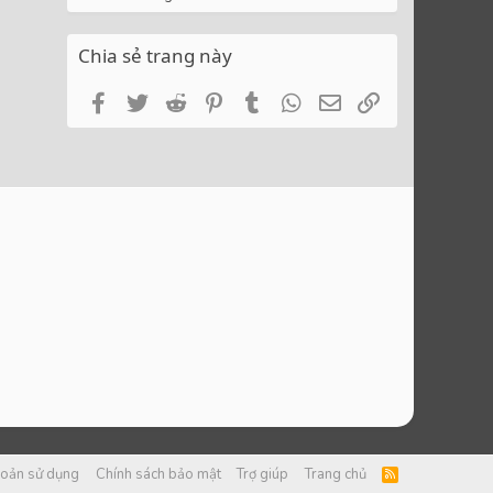
Chia sẻ trang này
Facebook
Twitter
Reddit
Pinterest
Tumblr
WhatsApp
Email
Link
hoản sử dụng
Chính sách bảo mật
Trợ giúp
Trang chủ
R
S