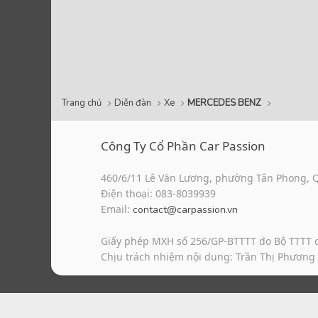
Trang chủ
Diễn đàn
Xe
MERCEDES BENZ
Công Ty Cổ Phần Car Passion
460/6/11 Lê Văn Lương, phường Tân Phong, 
Điện thoại: 083-8039939
Email:
contact@carpassion.vn
Giấy phép MXH số 256/GP-BTTTT do Bộ TTTT 
Chịu trách nhiệm nội dung: Trần Thị Phương