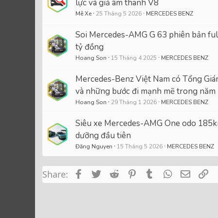
lực và giả âm thanh V8
Mê Xe
25 Tháng 5 2026
MERCEDES BENZ
Soi Mercedes-AMG G 63 phiên bản full
tỷ đồng
Hoang Son
15 Tháng 4 2025
MERCEDES BENZ
Mercedes-Benz Việt Nam có Tổng Giám
và những bước đi mạnh mẽ trong năm
Hoang Son
29 Tháng 1 2026
MERCEDES BENZ
Siêu xe Mercedes-AMG One odo 185km "
dưỡng đầu tiên
Đăng Nguyen
15 Tháng 5 2026
MERCEDES BENZ
Facebook
Twitter
Reddit
Pinterest
Tumblr
WhatsApp
Email
Li
Share: