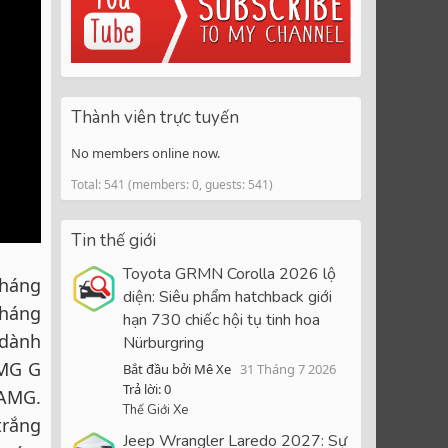
Thành viên trực tuyến
No members online now.
Total: 541 (members: 0, guests: 541)
Tin thế giới
Toyota GRMN Corolla 2026 lộ
tháng
diện: Siêu phẩm hatchback giới
Tháng
hạn 730 chiếc hội tụ tinh hoa
 dành
Nürburgring
AMG G
Bắt đầu bởi Mê Xe
31 Tháng 7 2026
Trả lời: 0
 AMG.
Thế Giới Xe
trắng
Jeep Wrangler Laredo 2027: Sự