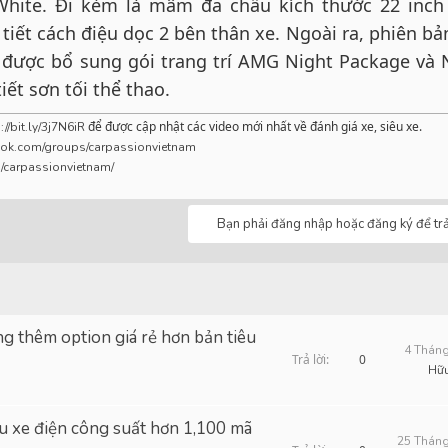
White. Đi kèm là mâm đa chấu kích thước 22 inc
iết cách điệu dọc 2 bên thân xe. Ngoài ra, phiên bả
n được bổ sung gói trang trí AMG Night Package và 
iết sơn tối thể thao.​
để được cập nhật các video mới nhất về đánh giá xe, siêu xe.
://bit.ly/3j7N6iR
ook.com/groups/carpassionvietnam
/carpassionvietnam/
Bạn phải đăng nhập hoặc đăng ký để trả 
 thêm option giá rẻ hơn bản tiêu
4 Tháng
Trả lời
0
Hữ
 xe điện công suất hơn 1,100 mã
25 Tháng