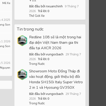
Mê Xe
Bắt đầu bởi nxuanchinh
9 Tháng 7
2026
Trả lời: 0
Thế Giới Xe
 4 2025
ang Son
Tin trong nước
Redline 108 sẽ là một trong hai
 1 2026
đại diện Việt Nam tham gia thi
ang Son
đấu tại AXCR 2026
Bắt đầu bởi vungocbach
29 Tháng 7
2026
Trả lời: 0
 5 2026
Trong Nước
 Nguyen
Showroom Moto Đồng Tháp đi
vào hoạt động, giới thiệu bộ đôi
Honda SH150i Italy Super Vetro
2 in 1 và Hyosung GV350X
Bắt đầu bởi vungocbach
29 Tháng 7
2026
Trả lời: 0
Trong Nước