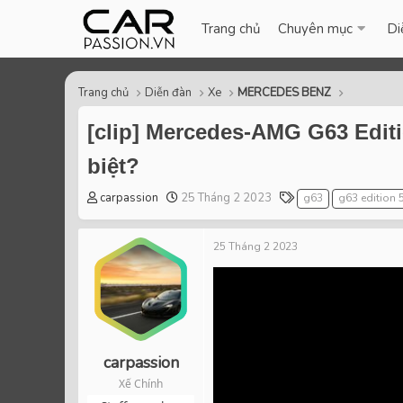
Trang chủ
Chuyên mục
Di
Trang chủ
Diễn đàn
Xe
MERCEDES BENZ
[clip] Mercedes-AMG G63 Editi
biệt?
T
S
T
carpassion
25 Tháng 2 2023
g63
g63 edition 
h
t
a
r
a
g
25 Tháng 2 2023
e
r
s
a
t
d
d
s
a
t
t
a
e
r
carpassion
t
Xế Chính
e