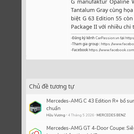
G manufaktur Opaline 
Tantalum Gray cùng họa t
biệt G 63 Edition 55 cò
Package II với nhiều chi t
-Đăng ký kênh
tại
CarPassion.vn
https
-Tham gia group :
https://www.faceb
-Facebook
https://www.facebook.com
Chủ đề tương tự
Mercedes-AMG C 43 Edition R+ bổ sung
chuẩn
Hữu Vương
4 Tháng 5 2026
MERCEDES BENZ
Mercedes-AMG GT 4-Door Coupe: Siêu