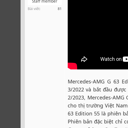
Staff member
r
Bài viết
81
Mercedes-AMG G 63 Edi
3/2022 và bắt đầu được
2/2023, Mercedes-AMG G
cho thị trường Việt Na
63 Edition 55 là phiên 
Phiên bản đặc biệt chỉ 