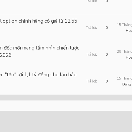
Trả lời
0
 option chính hãng có giá từ 12,55
15 Tháng
Trả lời
0
Ho
 đốc mới mang tầm nhìn chiến lược
29 Tháng
 2026
Trả lời
0
Ho
tốn" tới 1,1 tỷ đồng cho lần bảo
15 Tháng
Trả lời
0
Đăng
nk