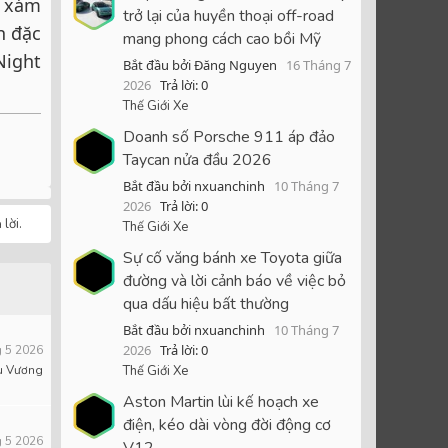
h xám
trở lại của huyền thoại off-road
n đặc
mang phong cách cao bồi Mỹ
Night
Bắt đầu bởi Đăng Nguyen
16 Tháng 7
2026
Trả lời: 0
Thế Giới Xe
Doanh số Porsche 911 áp đảo
Taycan nửa đầu 2026
Bắt đầu bởi nxuanchinh
10 Tháng 7
2026
Trả lời: 0
lời.
Thế Giới Xe
Sự cố văng bánh xe Toyota giữa
đường và lời cảnh báo về việc bỏ
qua dấu hiệu bất thường
Bắt đầu bởi nxuanchinh
10 Tháng 7
2026
Trả lời: 0
 5 2026
u Vương
Thế Giới Xe
Aston Martin lùi kế hoạch xe
điện, kéo dài vòng đời động cơ
 5 2026
V12