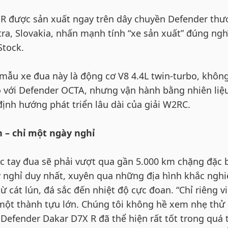
 R được sản xuất ngay trên dây chuyền Defender th
tra, Slovakia, nhấn mạnh tính “xe sản xuất” đúng ngh
Stock.
ẫu xe đua này là động cơ V8 4.4L twin-turbo, khôn
so với Defender OCTA, nhưng vận hành bằng nhiên liệ
định hướng phát triển lâu dài của giải W2RC.
 – chỉ một ngày nghỉ
c tay đua sẽ phải vượt qua gần 5.000 km chặng đặc b
y nghỉ duy nhất, xuyên qua những địa hình khắc nghi
ừ cát lún, đá sắc đến nhiệt độ cực đoan. “Chỉ riêng v
một thành tựu lớn. Chúng tôi không hề xem nhẹ thử
Defender Dakar D7X R đã thể hiện rất tốt trong quá 