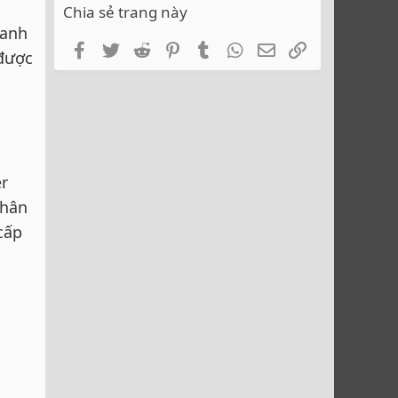
Chia sẻ trang này
ranh
Facebook
Twitter
Reddit
Pinterest
Tumblr
WhatsApp
Email
Link
 được
r
thân
cấp