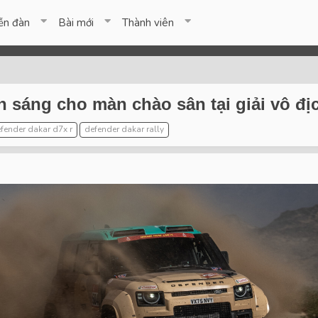
ễn đàn
Bài mới
Thành viên
n sáng cho màn chào sân tại giải vô địc
fender dakar d7x r
defender dakar rally