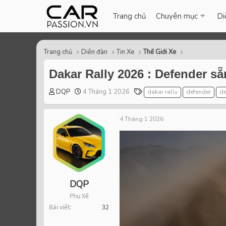
Trang chủ
Chuyên mục
Di
Trang chủ
Diễn đàn
Tin Xe
Thế Giới Xe
Dakar Rally 2026 : Defender sẵ
T
S
T
DQP
4 Tháng 1 2026
dakar rally
defender
de
h
t
a
r
a
g
4 Tháng 1 2026
e
r
s
a
t
d
d
s
a
t
t
a
e
r
DQP
t
Phụ Xế
e
Bài viết
32
r