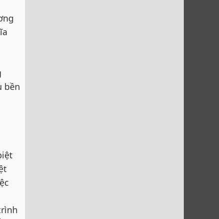
ương
ĩa
g
u bền
iệt
ệt
iệc
trình