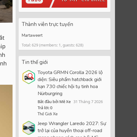
Thành viên trực tuyến
Martaweert
ắt
hip
Total: 629 (members: 1, guests: 628)
nh
Tin thế giới
ành
Toyota GRMN Corolla 2026 lộ
diện: Siêu phẩm hatchback giới
hạn 730 chiếc hội tụ tinh hoa
Nürburgring
Bắt đầu bởi Mê Xe
31 Tháng 7 2026
Trả lời: 0
Thế Giới Xe
Jeep Wrangler Laredo 2027: Sự
trở lại của huyền thoại off-road