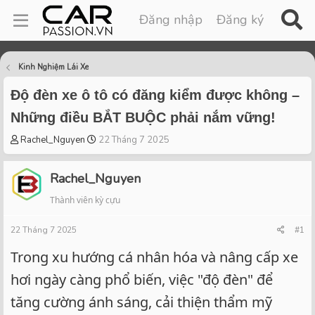
Đăng nhập
Đăng ký
Kinh Nghiệm Lái Xe
Độ đèn xe ô tô có đăng kiểm được không –
Những điều BẮT BUỘC phải nắm vững!
T
S
Rachel_Nguyen
22 Tháng 7 2025
h
t
r
a
Rachel_Nguyen
e
r
a
t
Thành viên kỳ cựu
d
d
s
a
22 Tháng 7 2025
#1
t
t
a
e
Trong xu hướng cá nhân hóa và nâng cấp xe
r
hơi ngày càng phổ biến, việc "độ đèn" để
t
e
tăng cường ánh sáng, cải thiện thẩm mỹ
r