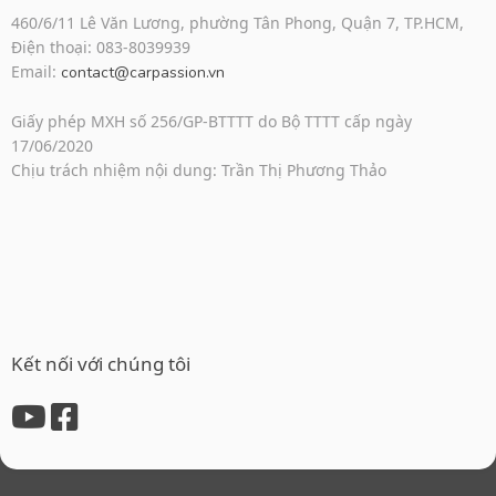
460/6/11 Lê Văn Lương, phường Tân Phong, Quận 7, TP.HCM,
Điện thoại: 083-8039939
Email:
contact@carpassion.vn
Giấy phép MXH số 256/GP-BTTTT do Bộ TTTT cấp ngày
17/06/2020
Chịu trách nhiệm nội dung: Trần Thị Phương Thảo
Kết nối với chúng tôi