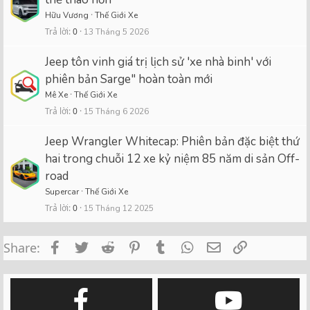
Hữu Vương
Thế Giới Xe
Trả lời
0
13 Tháng 5 2026
Jeep tôn vinh giá trị lịch sử 'xe nhà binh' với
phiên bản Sarge" hoàn toàn mới
Mê Xe
Thế Giới Xe
Trả lời
0
15 Tháng 6 2026
Jeep Wrangler Whitecap: Phiên bản đặc biệt thứ
hai trong chuỗi 12 xe kỷ niệm 85 năm di sản Off-
road
Supercar
Thế Giới Xe
Trả lời
0
15 Tháng 12 2025
Facebook
Twitter
Reddit
Pinterest
Tumblr
WhatsApp
Email
Link
Share: