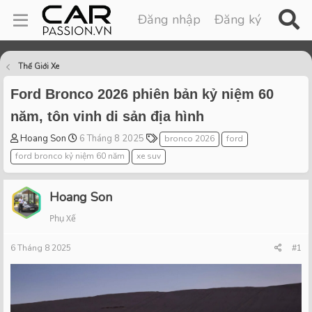
Đăng nhập
Đăng ký
Thế Giới Xe
Ford Bronco 2026 phiên bản kỷ niệm 60
năm, tôn vinh di sản địa hình
T
S
T
Hoang Son
6 Tháng 8 2025
bronco 2026
ford
h
t
a
ford bronco kỷ niệm 60 năm
xe suv
r
a
g
e
r
s
a
t
Hoang Son
d
d
Phụ Xế
s
a
t
t
6 Tháng 8 2025
a
e
#1
r
t
e
r