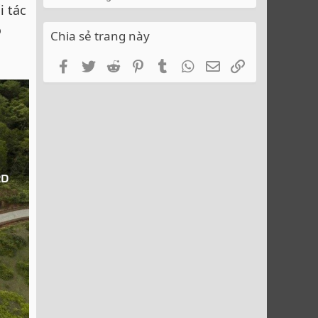
i tác
o
Chia sẻ trang này
Facebook
Twitter
Reddit
Pinterest
Tumblr
WhatsApp
Email
Link