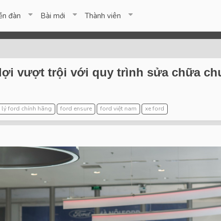
ễn đàn
Bài mới
Thành viên
i vượt trội với quy trình sửa chữa chu
i lý ford chính hãng
ford ensure
ford việt nam
xe ford