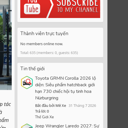
Thành viên trực tuyến
No members online now.
Total: 635 (members: 0, guests: 635)
Tin thế giới
Toyota GRMN Corolla 2026 lộ
diện: Siêu phẩm hatchback giới
hạn 730 chiếc hội tụ tinh hoa
Nürburgring
p tác
Bắt đầu bởi Mê Xe
31 Tháng 7 2026
à
Trả lời: 0
Thế Giới Xe
phẩm
Jeep Wrangler Laredo 2027: Sự