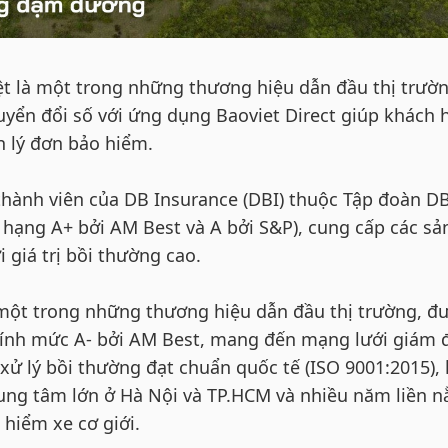
ệt là một trong những thương hiệu dẫn đầu thị trườn
uyển đổi số với ứng dụng Baoviet Direct giúp khách 
n lý đơn bảo hiểm.
thành viên của DB Insurance (DBI) thuộc Tập đoàn D
hạng A+ bởi AM Best và A bởi S&P), cung cấp các sả
 giá trị bồi thường cao.
 một trong những thương hiệu dẫn đầu thị trường, đ
hính mức A- bởi AM Best, mang đến mạng lưới giám 
 xử lý bồi thường đạt chuẩn quốc tế (ISO 9001:2015),
trung tâm lớn ở Hà Nội và TP.HCM và nhiều năm liền 
 hiểm xe cơ giới.