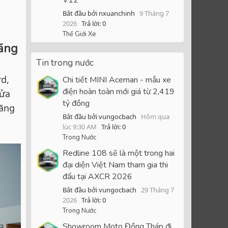
Bắt đầu bởi nxuanchinh
9 Tháng 7
2026
Trả lời: 0
Thế Giới Xe
hãng
Tin trong nước
rd,
Chi tiết MINI Aceman - mẫu xe
điện hoàn toàn mới giá từ 2,419
sửa
tỷ đồng
hãng
Bắt đầu bởi vungocbach
Hôm qua
lúc 9:30 AM
Trả lời: 0
Trong Nước
Redline 108 sẽ là một trong hai
đại diện Việt Nam tham gia thi
đấu tại AXCR 2026
Bắt đầu bởi vungocbach
29 Tháng 7
2026
Trả lời: 0
Trong Nước
Showroom Moto Đồng Tháp đi