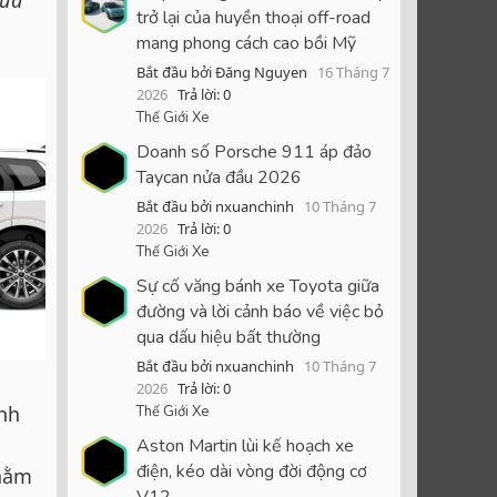
sửa
trở lại của huyền thoại off-road
mang phong cách cao bồi Mỹ
Bắt đầu bởi Đăng Nguyen
16 Tháng 7
2026
Trả lời: 0
Thế Giới Xe
Doanh số Porsche 911 áp đảo
Taycan nửa đầu 2026
Bắt đầu bởi nxuanchinh
10 Tháng 7
2026
Trả lời: 0
Thế Giới Xe
Sự cố văng bánh xe Toyota giữa
đường và lời cảnh báo về việc bỏ
qua dấu hiệu bất thường
Bắt đầu bởi nxuanchinh
10 Tháng 7
2026
Trả lời: 0
ành
Thế Giới Xe
Aston Martin lùi kế hoạch xe
điện, kéo dài vòng đời động cơ
nhằm
V12