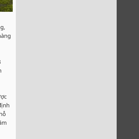
g,
hàng
B
n
ược
định
 hỗ
nằm