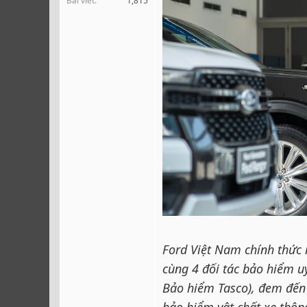
Bài viết
1,815
r
Ford Việt Nam chính thức 
cùng 4 đối tác bảo hiểm u
Bảo hiểm Tasco), đem đến