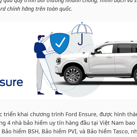
g qua quy trình bồi thường nhanh chóng, minh bạch và 
ord chính hãng trên toàn quốc.
c triển khai chương trình Ford Ensure, được hình th
ng 4 nhà bảo hiểm uy tín hàng đầu tại Việt Nam bao
 Bảo hiểm BSH, Bảo hiểm PVI, và Bảo hiểm Tasco, 