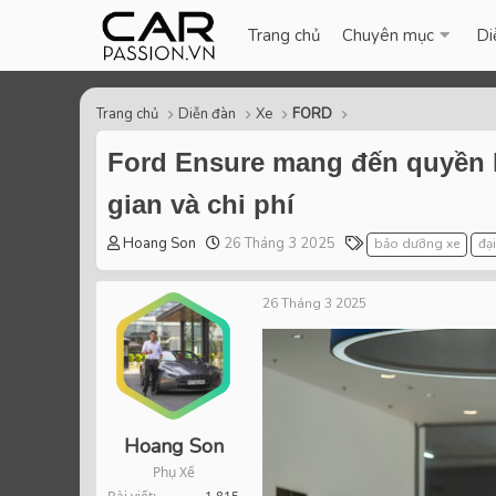
Trang chủ
Chuyên mục
Di
Trang chủ
Diễn đàn
Xe
FORD
Ford Ensure mang đến quyền lợ
gian và chi phí
T
S
T
Hoang Son
26 Tháng 3 2025
bảo dưỡng xe
đạ
h
t
a
r
a
g
26 Tháng 3 2025
e
r
s
a
t
d
d
s
a
t
t
a
e
r
Hoang Son
t
Phụ Xế
e