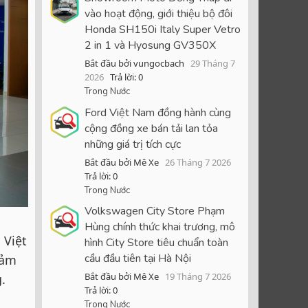
vào hoạt động, giới thiệu bộ đôi
Honda SH150i Italy Super Vetro
2 in 1 và Hyosung GV350X
Bắt đầu bởi vungocbach
29 Tháng 7
2026
Trả lời: 0
Trong Nước
Ford Việt Nam đồng hành cùng
cộng đồng xe bán tải lan tỏa
những giá trị tích cực
Bắt đầu bởi Mê Xe
26 Tháng 7 2026
Trả lời: 0
Trong Nước
Volkswagen City Store Phạm
Hùng chính thức khai trương, mô
 Việt
hình City Store tiêu chuẩn toàn
cầu đầu tiên tại Hà Nội
đảm
Bắt đầu bởi Mê Xe
19 Tháng 7 2026
.
Trả lời: 0
Trong Nước