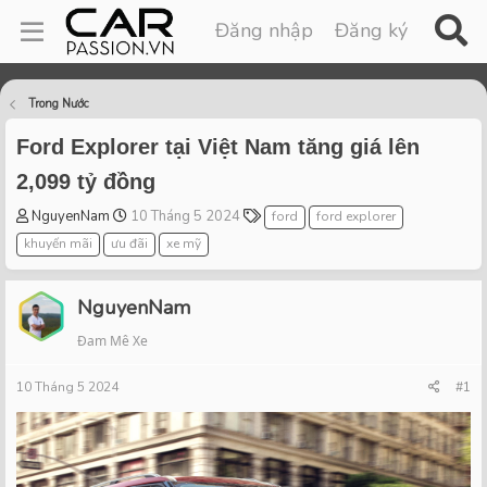
Đăng nhập
Đăng ký
Trong Nước
Ford Explorer tại Việt Nam tăng giá lên
2,099 tỷ đồng
T
S
T
NguyenNam
10 Tháng 5 2024
ford
ford explorer
h
t
a
khuyến mãi
ưu đãi
xe mỹ
r
a
g
e
r
s
a
t
NguyenNam
d
d
Đam Mê Xe
s
a
t
t
10 Tháng 5 2024
a
e
#1
r
t
e
r