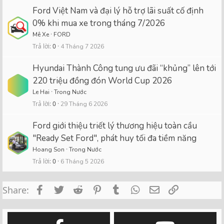
Ford Việt Nam và đại lý hỗ trợ lãi suất cố định
0% khi mua xe trong tháng 7/2026
Mê Xe
FORD
Trả lời
0
4 Tháng 7 2026
Hyundai Thành Công tung ưu đãi “khủng” lên tới
220 triệu đồng đón World Cup 2026
Le Hai
Trong Nước
Trả lời
0
29 Tháng 6 2026
Ford giới thiệu triết lý thương hiệu toàn cầu
"Ready Set Ford", phát huy tối đa tiềm năng
Hoang Son
Trong Nước
Trả lời
0
6 Tháng 5 2026
Facebook
Twitter
Reddit
Pinterest
Tumblr
WhatsApp
Email
Link
Share: