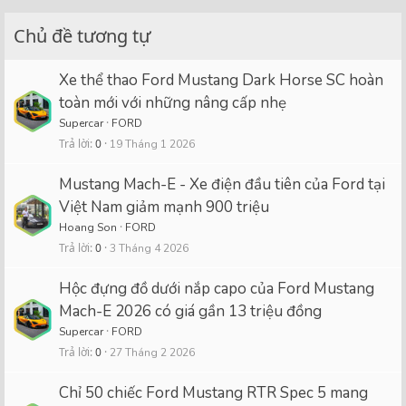
i
o
Chủ đề tương tự
n
s
Xe thể thao Ford Mustang Dark Horse SC hoàn
:
toàn mới với những nâng cấp nhẹ
Supercar
FORD
Trả lời
0
19 Tháng 1 2026
Mustang Mach-E - Xe điện đầu tiên của Ford tại
Việt Nam giảm mạnh 900 triệu
Hoang Son
FORD
Trả lời
0
3 Tháng 4 2026
Hộc đựng đồ dưới nắp capo của Ford Mustang
Mach-E 2026 có giá gần 13 triệu đồng
Supercar
FORD
Trả lời
0
27 Tháng 2 2026
Chỉ 50 chiếc Ford Mustang RTR Spec 5 mang