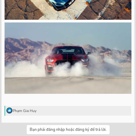
R
Phạm Gia Huy
e
a
c
Bạn phải đăng nhập hoặc đăng ký để trả lời.
t