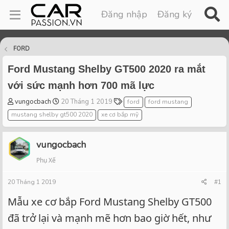
Đăng nhập
Đăng ký
FORD
Ford Mustang Shelby GT500 2020 ra mắt
với sức mạnh hơn 700 mã lực
T
S
T
vungocbach
20 Tháng 1 2019
ford
ford mustang
h
t
a
mustang shelby gt500 2020
xe cơ bắp mỹ
r
a
g
e
r
s
a
t
vungocbach
d
d
Phụ Xế
s
a
t
t
20 Tháng 1 2019
a
e
#1
r
Mẫu xe cơ bắp Ford Mustang Shelby GT500
t
e
đã trở lại và mạnh mẽ hơn bao giờ hết, như
r