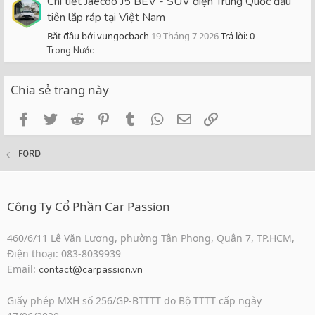
Chi tiết Jaecoo J5 BEV - SUV điện Trung Quốc đầu
tiên lắp ráp tại Việt Nam
Bắt đầu bởi vungocbach
19 Tháng 7 2026
Trả lời: 0
Trong Nước
Chia sẻ trang này
Facebook
Twitter
Reddit
Pinterest
Tumblr
WhatsApp
Email
Link
FORD
Công Ty Cổ Phần Car Passion
460/6/11 Lê Văn Lương, phường Tân Phong, Quận 7, TP.HCM,
Điện thoại: 083-8039939
Email:
contact@carpassion.vn
Giấy phép MXH số 256/GP-BTTTT do Bộ TTTT cấp ngày