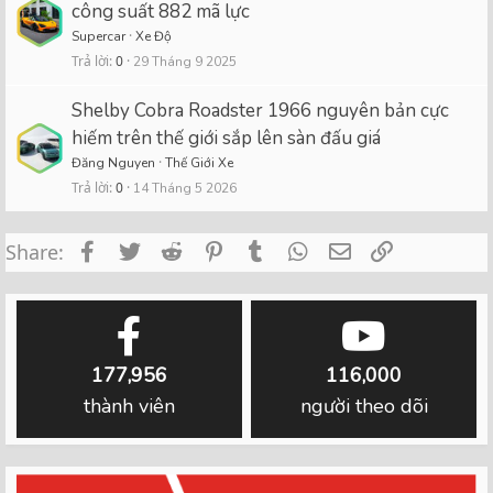
công suất 882 mã lực
Supercar
Xe Độ
Trả lời
0
29 Tháng 9 2025
Shelby Cobra Roadster 1966 nguyên bản cực
hiếm trên thế giới sắp lên sàn đấu giá
Đăng Nguyen
Thế Giới Xe
Trả lời
0
14 Tháng 5 2026
Facebook
Twitter
Reddit
Pinterest
Tumblr
WhatsApp
Email
Link
Share:
177,956
116,000
thành viên
người theo dõi