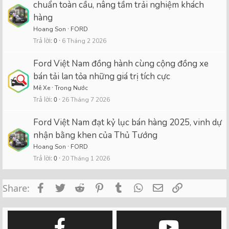
chuẩn toàn cầu, nâng tầm trải nghiệm khách
hàng
Hoang Son
FORD
Trả lời
0
6 Tháng 2 2026
Ford Việt Nam đồng hành cùng cộng đồng xe
bán tải lan tỏa những giá trị tích cực
Mê Xe
Trong Nước
Trả lời
0
26 Tháng 7 2026
Ford Việt Nam đạt kỷ lục bán hàng 2025, vinh dự
nhận bằng khen của Thủ Tướng
Hoang Son
FORD
Trả lời
0
20 Tháng 1 2026
Facebook
Twitter
Reddit
Pinterest
Tumblr
WhatsApp
Email
Link
Share: