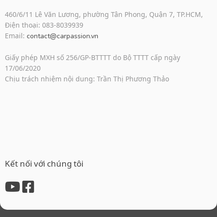
460/6/11 Lê Văn Lương, phường Tân Phong, Quận 7, TP.HCM,
Điện thoại: 083-8039939
Email:
contact@carpassion.vn
Giấy phép MXH số 256/GP-BTTTT do Bộ TTTT cấp ngày
17/06/2020
Chịu trách nhiệm nội dung: Trần Thị Phương Thảo
Kết nối với chúng tôi