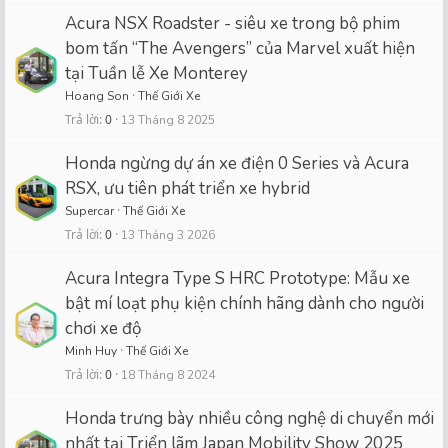
Acura NSX Roadster - siêu xe trong bộ phim
bom tấn “The Avengers” của Marvel xuất hiện
tại Tuần lễ Xe Monterey
Hoang Son
Thế Giới Xe
Trả lời
0
13 Tháng 8 2025
Honda ngừng dự án xe điện 0 Series và Acura
RSX, ưu tiên phát triển xe hybrid
Supercar
Thế Giới Xe
Trả lời
0
13 Tháng 3 2026
Acura Integra Type S HRC Prototype: Mẫu xe
bật mí loạt phụ kiện chính hãng dành cho người
chơi xe độ
Minh Huy
Thế Giới Xe
Trả lời
0
18 Tháng 8 2024
Honda trưng bày nhiều công nghệ di chuyển mới
nhất tại Triển lãm Japan Mobility Show 2025