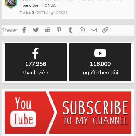
Hoang Son
HONDA
Trả lời
0
29 Tháng 10 2025
Facebook
Twitter
Reddit
Pinterest
Tumblr
WhatsApp
Email
Link
Share:
177,956
116,000
thành viên
người theo dõi