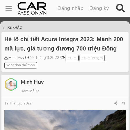
Đăng nhập
Đăng ký
XE KHÁC
Hé lộ chi tiết Acura Integra 2023: Mạnh 200
mã lực, giá tương đương 700 triệu Đồng
T
S
T
Minh Huy
12 Tháng 3 2022
acura
acura integra
h
t
a
xe sedan thể thao
r
a
g
e
r
s
a
t
Minh Huy
d
d
Đam Mê Xe
s
a
t
t
12 Tháng 3 2022
a
e
#1
r
t
e
r