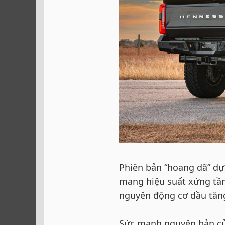
Phiên bản “hoang dã” dự
mang hiệu suất xứng tầm
nguyên động cơ dầu tăng
Sức mạnh nguyên bản của