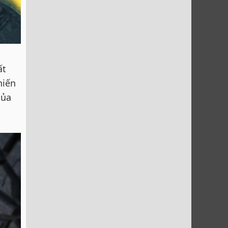
ất
hiến
của