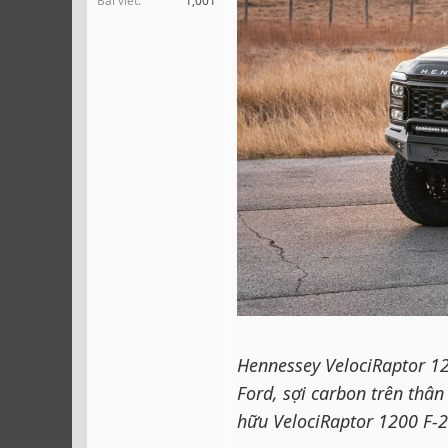
Bài viết
1,001
r
Hennessey VelociRaptor 12
Ford, sợi carbon trên thâ
hữu VelociRaptor 1200 F-2