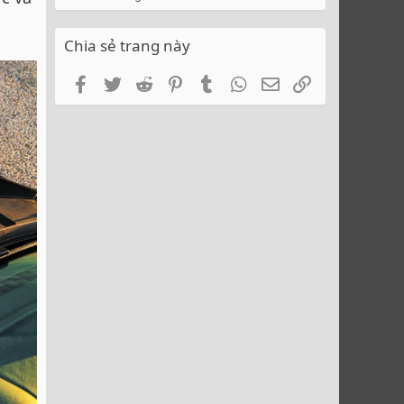
Chia sẻ trang này
Facebook
Twitter
Reddit
Pinterest
Tumblr
WhatsApp
Email
Link