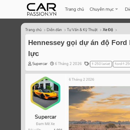
Trang chủ
Chuyên mục
Di
Trang chủ
Diễn đàn
Tư Vấn & Kỹ Thuật
Xe Độ
Hennessey gọi dự án độ Ford F
lực
T
S
T
Supercar
6 Tháng 2 2026
f-250 lariat
ford f-25
h
t
a
r
a
g
6 Tháng 2 2026
e
r
s
a
t
d
d
s
a
t
t
a
e
r
Supercar
t
Đam Mê Xe
e