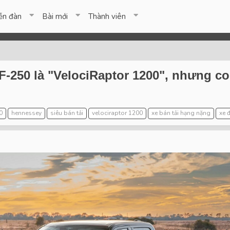
ễn đàn
Bài mới
Thành viên
-250 là "VelociRaptor 1200", nhưng co
0
hennessey
siêu bán tải
velociraptor 1200
xe bán tải hạng nặng
xe 