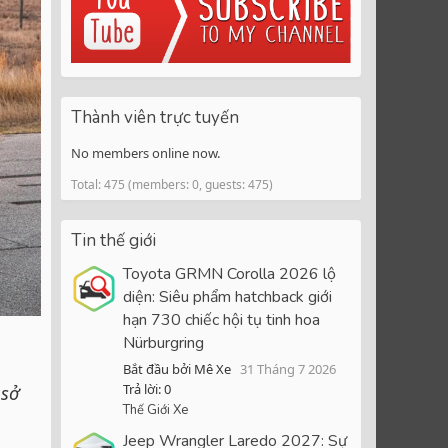
Thành viên trực tuyến
No members online now.
Total: 475 (members: 0, guests: 475)
Tin thế giới
Toyota GRMN Corolla 2026 lộ
diện: Siêu phẩm hatchback giới
hạn 730 chiếc hội tụ tinh hoa
Nürburgring
Bắt đầu bởi Mê Xe
31 Tháng 7 2026
Trả lời: 0
 sở
Thế Giới Xe
Jeep Wrangler Laredo 2027: Sự