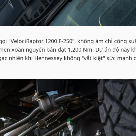
gọi "VelociRaptor 1200 F-250", không ám chỉ công su
-men xoắn nguyên bản đạt 1.200 Nm. Dự án độ này k
gạc nhiên khi Hennessey không "vắt kiệt" sức mạnh 