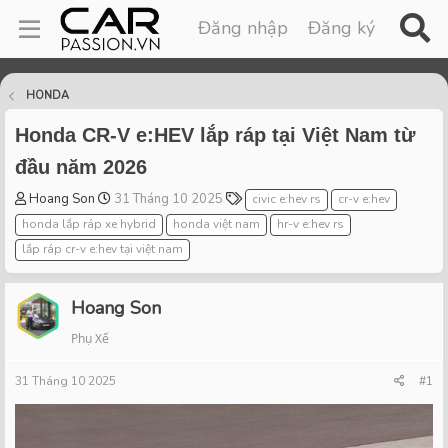
Đăng nhập
Đăng ký
HONDA
Honda CR-V e:HEV lắp ráp tại Việt Nam từ
đầu năm 2026
T
S
T
Hoang Son
31 Tháng 10 2025
civic e:hev rs
cr-v e:hev
h
t
a
honda lắp ráp xe hybrid
honda việt nam
hr-v e:hev rs
r
a
g
lắp ráp cr-v e:hev tại việt nam
e
r
s
a
t
d
d
Hoang Son
s
a
t
t
Phụ Xế
a
e
r
31 Tháng 10 2025
#1
t
e
r