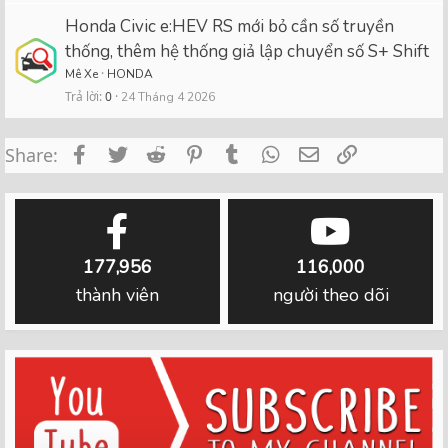
Honda Civic e:HEV RS mới bỏ cần số truyền
thống, thêm hệ thống giả lập chuyển số S+ Shift
Mê Xe
HONDA
Trả lời
0
24 Tháng 4 2026
Facebook
Twitter
Reddit
Pinterest
Tumblr
WhatsApp
Email
Link
Share:
177,956
116,000
thành viên
người theo dõi