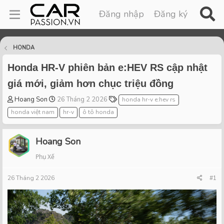
Đăng nhập
Đăng ký
HONDA
Honda HR-V phiên bản e:HEV RS cập nhật
giá mới, giảm hơn chục triệu đồng
T
S
T
Hoang Son
26 Tháng 2 2026
honda hr-v e:hev rs
h
t
a
honda việt nam
hr-v
ô tô honda
r
a
g
e
r
s
a
t
Hoang Son
d
d
Phụ Xế
s
a
t
t
26 Tháng 2 2026
a
e
#1
r
t
e
r