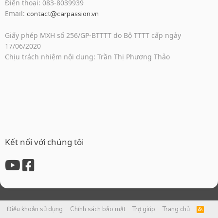
Điện thoại: 083-8039939
Email:
contact@carpassion.vn
Giấy phép MXH số 256/GP-BTTTT do Bộ TTTT cấp ngày
17/06/2020
Chịu trách nhiệm nội dung: Trần Thị Phương Thảo
Kết nối với chúng tôi
Điều khoản sử dụng
Chính sách bảo mật
Trợ giúp
Trang chủ
R
S