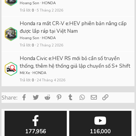
Hoang Son
HONDA
Trả lời
0
5 Tháng 2 2026
Honda ra mắt CR-V e:HEV phiên bản nâng cấp
được lắp ráp tại Việt Nam
Hoang Son
HONDA
Trả lời
0
2 Tháng 2 2026
Honda Civic e:HEV RS mới bỏ cần số truyền
thống, thêm hệ thống giả lập chuyển số S+ Shift
Mê Xe
HONDA
Trả lời
0
24 Tháng 4 2026
Facebook
Twitter
Reddit
Pinterest
Tumblr
WhatsApp
Email
Link
Share:
177,956
116,000