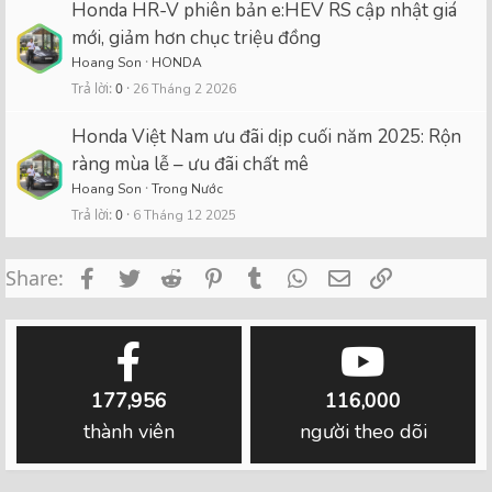
Honda HR-V phiên bản e:HEV RS cập nhật giá
mới, giảm hơn chục triệu đồng
Hoang Son
HONDA
Trả lời
0
26 Tháng 2 2026
Honda Việt Nam ưu đãi dịp cuối năm 2025: Rộn
ràng mùa lễ – ưu đãi chất mê
Hoang Son
Trong Nước
Trả lời
0
6 Tháng 12 2025
Facebook
Twitter
Reddit
Pinterest
Tumblr
WhatsApp
Email
Link
Share:
177,956
116,000
thành viên
người theo dõi