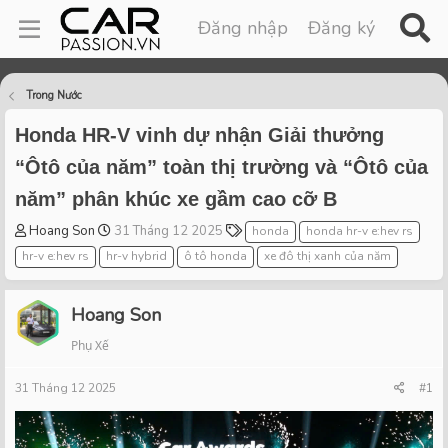
Đăng nhập
Đăng ký
Trong Nước
Honda HR-V vinh dự nhận Giải thưởng
“Ôtô của năm” toàn thị trường và “Ôtô của
năm” phân khúc xe gầm cao cỡ B
T
S
T
Hoang Son
31 Tháng 12 2025
honda
honda hr-v e:hev rs
h
t
a
hr-v e:hev rs
hr-v hybrid
ô tô honda
xe đô thị xanh của năm
r
a
g
e
r
s
a
t
Hoang Son
d
d
Phụ Xế
s
a
t
t
31 Tháng 12 2025
a
e
#1
r
t