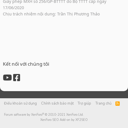
Giấy phép MXH số 256/GP-BTTTT do Bộ TTTT cấp ngày
17/06/2020
Chịu trách nhiệm nội dung: Trần Thị Phương Thảo
Kết nối với chúng tôi
Điều khoản sử dụng
Chính sách bảo mật
Trợ giúp
Trang chủ
R
S
S
®
Forum software by XenForo
© 2010-2021 XenForo Ltd.
XenForo SEO Add-on by XF2SEO