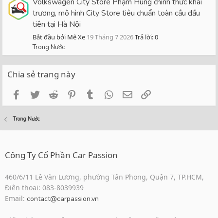
Volkswagen City Store Phạm Hùng chính thức khai
trương, mô hình City Store tiêu chuẩn toàn cầu đầu
tiên tại Hà Nội
Bắt đầu bởi Mê Xe
19 Tháng 7 2026
Trả lời: 0
Trong Nước
Chia sẻ trang này
Facebook
Twitter
Reddit
Pinterest
Tumblr
WhatsApp
Email
Link
Trong Nước
Công Ty Cổ Phần Car Passion
460/6/11 Lê Văn Lương, phường Tân Phong, Quận 7, TP.HCM,
Điện thoại: 083-8039939
Email:
contact@carpassion.vn