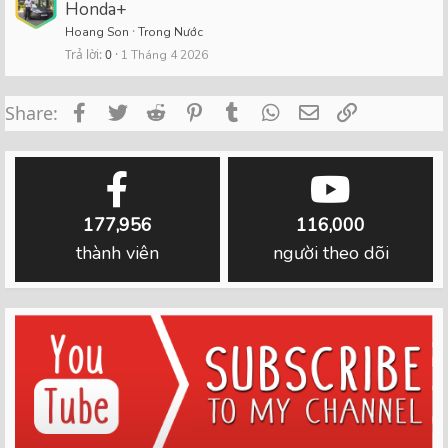
Honda+
Hoang Son
Trong Nước
Trả lời
0
1 Tháng 4 2026
Facebook
Twitter
Reddit
Pinterest
Tumblr
WhatsApp
Email
Link
Share:
177,956
116,000
thành viên
người theo dõi