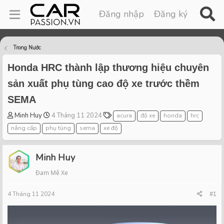
Đăng nhập
Đăng ký
Trong Nước
Honda HRC thành lập thương hiệu chuyên
sản xuất phụ tùng cao độ xe trước thềm
SEMA
T
S
T
Minh Huy
4 Tháng 11 2024
acura
độ xe
honda
hrc
h
t
a
nâng cấp
phụ tùng
sema
xe độ
r
a
g
e
r
s
a
t
Minh Huy
d
d
Đam Mê Xe
s
a
t
t
4 Tháng 11 2024
a
e
#1
r
t