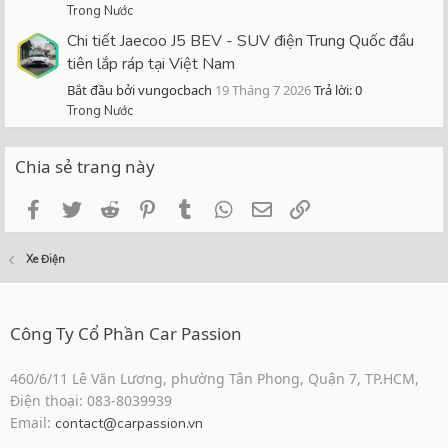
Trong Nước
Chi tiết Jaecoo J5 BEV - SUV điện Trung Quốc đầu
tiên lắp ráp tại Việt Nam
Bắt đầu bởi vungocbach
19 Tháng 7 2026
Trả lời: 0
Trong Nước
Chia sẻ trang này
Facebook
Twitter
Reddit
Pinterest
Tumblr
WhatsApp
Email
Link
Xe Điện
Công Ty Cổ Phần Car Passion
460/6/11 Lê Văn Lương, phường Tân Phong, Quận 7, TP.HCM,
Điện thoại: 083-8039939
Email:
contact@carpassion.vn