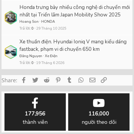
Honda trưng bày nhiều công nghệ di chuyển mới
nhất tại Triển lãm Japan Mobility Show 2025
Hoang Son
HONDA
Trả lời
0
29 Tháng 10 2025
Xe thuần điện. Hyundai Ioniq V mang kiểu dáng
fastback, phạm vi di chuyển 650 km
Đăng Nguyen
Xe Điện
Trả lời
0
19 Tháng 6 2026
Facebook
Twitter
Reddit
Pinterest
Tumblr
WhatsApp
Email
Link
Share:
177,956
116,000
thành viên
người theo dõi