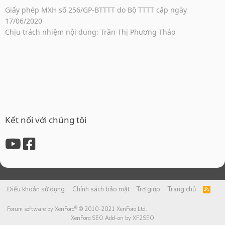
Giấy phép MXH số 256/GP-BTTTT do Bộ TTTT cấp ngày
17/06/2020
Chịu trách nhiệm nội dung: Trần Thị Phương Thảo
Kết nối với chúng tôi
Điều khoản sử dụng
Chính sách bảo mật
Trợ giúp
Trang chủ
R
S
S
®
Forum software by XenForo
© 2010-2021 XenForo Ltd.
XenForo SEO Add-on by XF2SEO