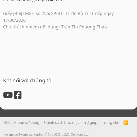
Giấy phép MXH số 256/GP-BTTTT do Bộ TTTT cấp ngày
17/06/2020
Chịu trách nhiệm nội dung: Trần Thị Phương Thảo
Kết nối với chúng tôi
Điều khoản sử dụng
Chính sách bảo mật
Trợ giúp
Trang chủ
R
S
S
®
Forum software by XenForo
© 2010-2021 XenForo Ltd.