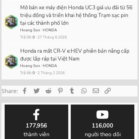
Mở bán xe máy điện Honda UC3 giá ưu đãi từ 56
triệu đồng và triển khai hệ thống Trạm sạc pin
tại các thành phố lớn
Hoang Son
HONDA
Trả lời
0
27 Tháng 6 2026
Honda ra mắt CR-V e:HEV phiên bản nâng cấp
được lắp ráp tại Việt Nam
Hoang Son
HONDA
Trả lời
0
2 Tháng 2 2026
Facebook
Twitter
Reddit
Pinterest
Tumblr
WhatsApp
Email
Link
Share:
177,956
116,000
thành viên
người theo dõi