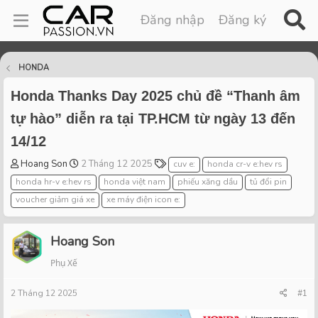
Đăng nhập
Đăng ký
HONDA
Honda Thanks Day 2025 chủ đề “Thanh âm
tự hào” diễn ra tại TP.HCM từ ngày 13 đến
14/12
T
S
T
Hoang Son
2 Tháng 12 2025
cuv e:
honda cr-v e:hev rs
h
t
a
honda hr-v e:hev rs
honda việt nam
phiếu xăng dầu
tủ đổi pin
r
a
g
voucher giảm giá xe
xe máy điện icon e:
e
r
s
a
t
d
d
Hoang Son
s
a
t
t
Phụ Xế
a
e
r
2 Tháng 12 2025
#1
t