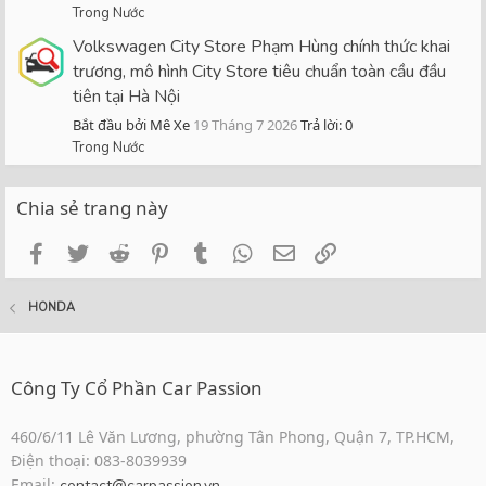
Trong Nước
Volkswagen City Store Phạm Hùng chính thức khai
trương, mô hình City Store tiêu chuẩn toàn cầu đầu
tiên tại Hà Nội
Bắt đầu bởi Mê Xe
19 Tháng 7 2026
Trả lời: 0
Trong Nước
Chia sẻ trang này
Facebook
Twitter
Reddit
Pinterest
Tumblr
WhatsApp
Email
Link
HONDA
Công Ty Cổ Phần Car Passion
460/6/11 Lê Văn Lương, phường Tân Phong, Quận 7, TP.HCM,
Điện thoại: 083-8039939
Email:
contact@carpassion.vn