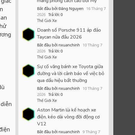
 giấc
mang phong cách cao bồi Mỹ
ển
Bắt đầu bởi Đăng Nguyen
16 Tháng 7
2026
Trả lời: 0
ian
Thế Giới Xe
thử
Doanh số Porsche 911 áp đảo
ương
Taycan nửa đầu 2026
Bắt đầu bởi nxuanchinh
10 Tháng 7
2026
Trả lời: 0
Thế Giới Xe
Sự cố văng bánh xe Toyota giữa
đường và lời cảnh báo về việc bỏ
qua dấu hiệu bất thường
dù
Bắt đầu bởi nxuanchinh
10 Tháng 7
2026
Trả lời: 0
Thế Giới Xe
 diễn
Aston Martin lùi kế hoạch xe
điện, kéo dài vòng đời động cơ
V12
điện
Bắt đầu bởi nxuanchinh
9 Tháng 7