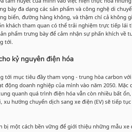
 và tâm huyết của mình vào việc hiện thực hóa những
ng bày đa dạng các sản phẩm và công nghệ di chuy
ng biển, đường hàng không, và thậm chí cả không g
 khách tham quan có thể trải nghiệm trực tiếp lái 
sản phẩm trưng bày để cảm nhận sự phấn khích về t
 tới.
 cho kỷ nguyên điện hóa
 tới mục tiêu đầy tham vọng - trung hòa carbon với
ạt động doanh nghiệp của mình vào năm 2050. Mặc 
ung quanh quá trình điện hóa vẫn còn nhiều bất ổn,
i, xu hướng chuyển dịch sang xe điện (EV) sẽ tiếp tục
n bị một cách bền vững để giới thiệu những mẫu xe 