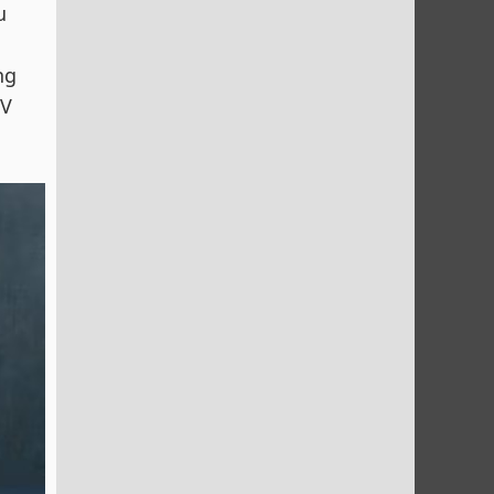
u
n
ng
UV