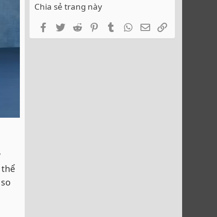
Chia sẻ trang này
Facebook
Twitter
Reddit
Pinterest
Tumblr
WhatsApp
Email
Link
y
 thể
 so