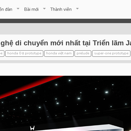
ễn đàn
Bài mới
Thành viên
ghệ di chuyển mới nhất tại Triển lãm 
pe
honda 0 α prototype
honda việt nam
prelude
super-one prototype