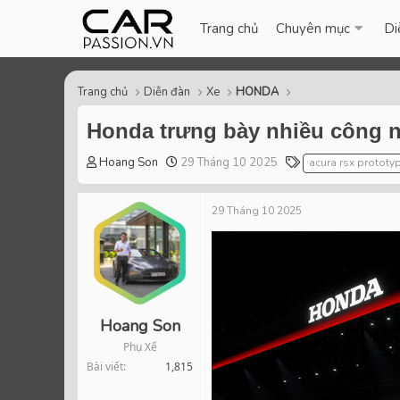
Trang chủ
Chuyên mục
Di
Trang chủ
Diễn đàn
Xe
HONDA
Honda trưng bày nhiều công n
T
S
T
Hoang Son
29 Tháng 10 2025
acura rsx prototy
h
t
a
r
a
g
29 Tháng 10 2025
e
r
s
a
t
d
d
s
a
t
t
a
e
r
Hoang Son
t
Phụ Xế
e
Bài viết
1,815
r