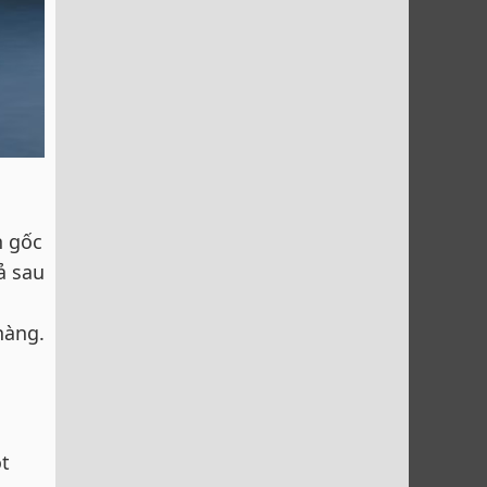
n gốc
ả sau
hàng.
ột