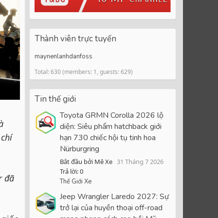
Thành viên trực tuyến
maynenlanhdanfoss
Total: 630 (members: 1, guests: 629)
Tin thế giới
Toyota GRMN Corolla 2026 lộ
à
diện: Siêu phẩm hatchback giới
chí
hạn 730 chiếc hội tụ tinh hoa
Nürburgring
Bắt đầu bởi Mê Xe
31 Tháng 7 2026
Trả lời: 0
r đã
Thế Giới Xe
Jeep Wrangler Laredo 2027: Sự
trở lại của huyền thoại off-road