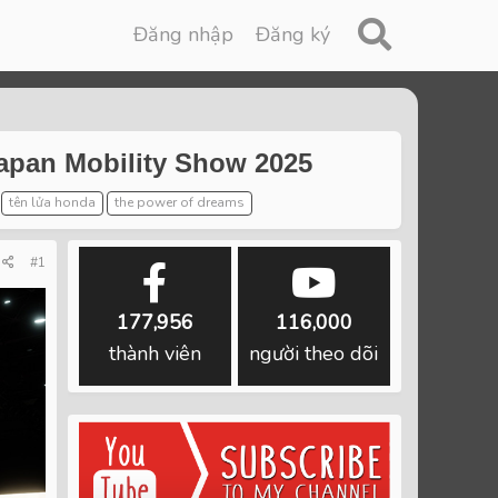
Đăng nhập
Đăng ký
Japan Mobility Show 2025
tên lửa honda
the power of dreams
#1
177,956
116,000
thành viên
người theo dõi