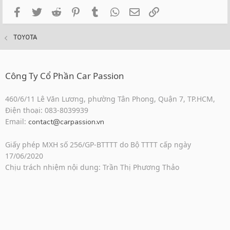
Facebook
Twitter
Reddit
Pinterest
Tumblr
WhatsApp
Email
Link
TOYOTA
Công Ty Cổ Phần Car Passion
460/6/11 Lê Văn Lương, phường Tân Phong, Quận 7, TP.HCM,
Điện thoại: 083-8039939
Email:
contact@carpassion.vn
Giấy phép MXH số 256/GP-BTTTT do Bộ TTTT cấp ngày
17/06/2020
Chịu trách nhiệm nội dung: Trần Thị Phương Thảo