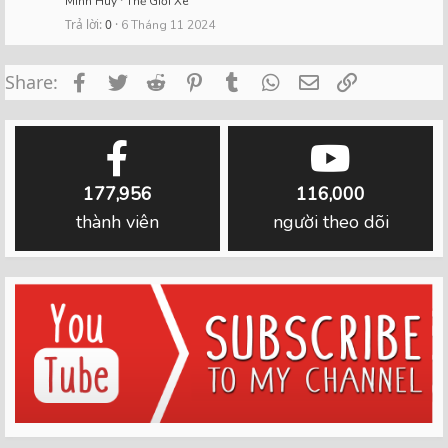
Minh Huy
Thế Giới Xe
Trả lời
0
6 Tháng 11 2024
Facebook
Twitter
Reddit
Pinterest
Tumblr
WhatsApp
Email
Link
Share:
177,956
116,000
thành viên
người theo dõi