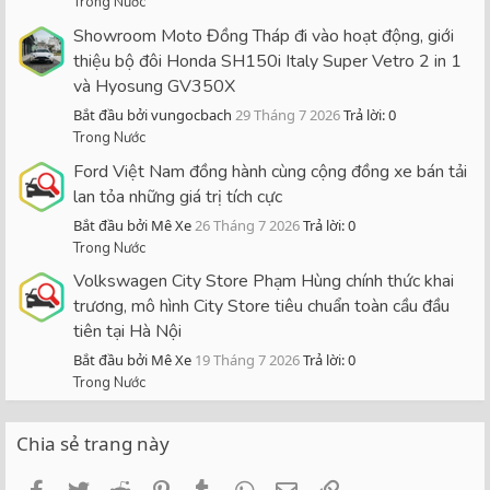
Trong Nước
Showroom Moto Đồng Tháp đi vào hoạt động, giới
thiệu bộ đôi Honda SH150i Italy Super Vetro 2 in 1
và Hyosung GV350X
Bắt đầu bởi vungocbach
29 Tháng 7 2026
Trả lời: 0
Trong Nước
Ford Việt Nam đồng hành cùng cộng đồng xe bán tải
lan tỏa những giá trị tích cực
Bắt đầu bởi Mê Xe
26 Tháng 7 2026
Trả lời: 0
Trong Nước
Volkswagen City Store Phạm Hùng chính thức khai
trương, mô hình City Store tiêu chuẩn toàn cầu đầu
tiên tại Hà Nội
Bắt đầu bởi Mê Xe
19 Tháng 7 2026
Trả lời: 0
Trong Nước
Chia sẻ trang này
Facebook
Twitter
Reddit
Pinterest
Tumblr
WhatsApp
Email
Link