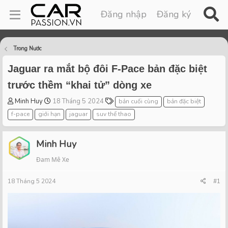
Đăng nhập
Đăng ký
Trong Nước
Jaguar ra mắt bộ đôi F-Pace bản đặc biệt
trước thềm “khai tử” dòng xe
T
S
T
Minh Huy
18 Tháng 5 2024
bản cuối cùng
bản đặc biệt
h
t
a
f-pace
giới hạn
jaguar
suv thể thao
r
a
g
e
r
s
a
t
Minh Huy
d
d
Đam Mê Xe
s
a
t
t
18 Tháng 5 2024
a
e
#1
r
t
e
r