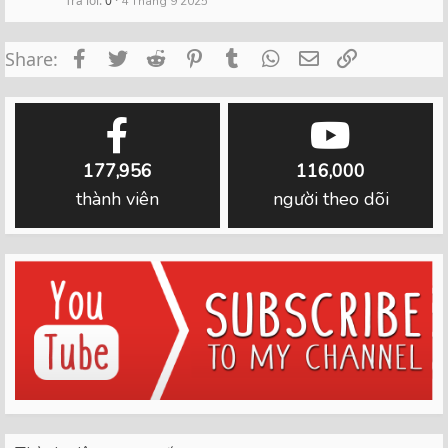
Trả lời
0
4 Tháng 9 2025
Facebook
Twitter
Reddit
Pinterest
Tumblr
WhatsApp
Email
Link
Share:
177,956
116,000
thành viên
người theo dõi