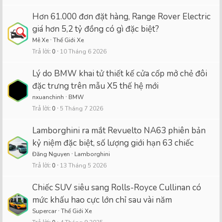
Hơn 61.000 đơn đặt hàng, Range Rover Electric
giá hơn 5,2 tỷ đồng có gì đặc biệt?
Mê Xe
Thế Giới Xe
Trả lời
0
10 Tháng 6 2026
Lý do BMW khai tử thiết kế cửa cốp mở chẻ đôi
đặc trưng trên mẫu X5 thế hệ mới
nxuanchinh
BMW
Trả lời
0
5 Tháng 7 2026
Lamborghini ra mắt Revuelto NA63 phiên bản
kỷ niệm đặc biệt, số lượng giới hạn 63 chiếc
Đăng Nguyen
Lamborghini
Trả lời
0
13 Tháng 5 2026
Chiếc SUV siêu sang Rolls-Royce Cullinan có
mức khấu hao cực lớn chỉ sau vài năm
Supercar
Thế Giới Xe