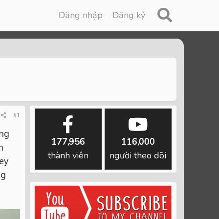
Đăng nhập
Đăng ký
#1
ông
177,956
116,000
n
thành viên
người theo dõi
ey
ng