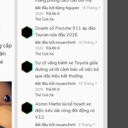
mang phong cách cao bồi Mỹ
Bắt đầu bởi Đăng Nguyen
16 Tháng 7
2026
Trả lời: 0
Thế Giới Xe
Doanh số Porsche 911 áp đảo
Taycan nửa đầu 2026
Bắt đầu bởi nxuanchinh
10 Tháng 7
g cấp
2026
Trả lời: 0
găn
Thế Giới Xe
ia
Sự cố văng bánh xe Toyota giữa
đường và lời cảnh báo về việc bỏ
qua dấu hiệu bất thường
Bắt đầu bởi nxuanchinh
10 Tháng 7
2026
Trả lời: 0
Thế Giới Xe
Aston Martin lùi kế hoạch xe
điện, kéo dài vòng đời động cơ
V12
Bắt đầu bởi nxuanchinh
9 Tháng 7