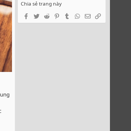
Chia sẻ trang này
Facebook
Twitter
Reddit
Pinterest
Tumblr
WhatsApp
Email
Link
cung
c