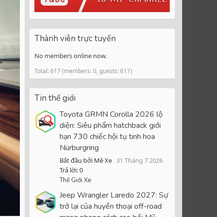
Thành viên trực tuyến
No members online now.
Total: 617 (members: 0, guests: 617)
Tin thế giới
Toyota GRMN Corolla 2026 lộ
diện: Siêu phẩm hatchback giới
hạn 730 chiếc hội tụ tinh hoa
Nürburgring
Bắt đầu bởi Mê Xe
31 Tháng 7 2026
Trả lời: 0
Thế Giới Xe
Jeep Wrangler Laredo 2027: Sự
trở lại của huyền thoại off-road