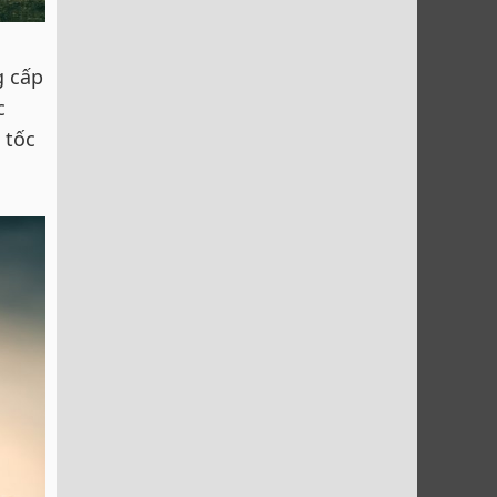
g cấp
c
 tốc