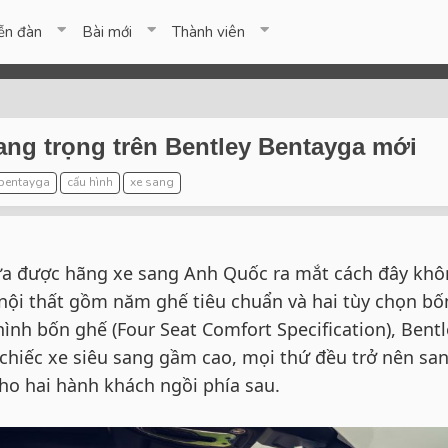
ễn đàn
Bài mới
Thành viên
ng trọng trên Bentley Bentayga mới
 bentayga
cấu hình
xe sang
ừa được hãng xe sang Anh Quốc ra mắt cách đây kh
 nội thất gồm năm ghế tiêu chuẩn và hai tùy chọn bố
hình bốn ghế (Four Seat Comfort Specification), Bentl
chiếc xe siêu sang gầm cao, mọi thứ đều trở nên sa
ho hai hành khách ngồi phía sau.