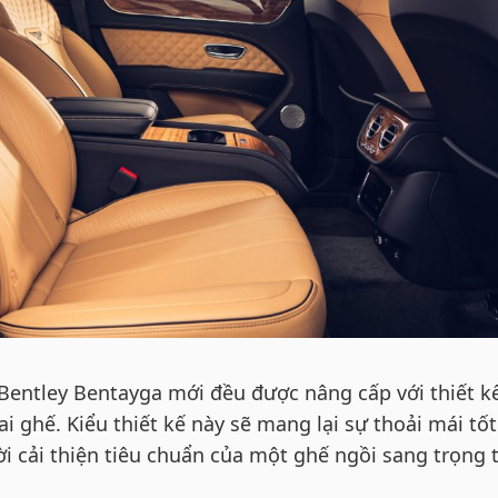
 Bentley Bentayga mới đều được nâng cấp với thiết k
ai ghế. Kiểu thiết kế này sẽ mang lại sự thoải mái tố
i cải thiện tiêu chuẩn của một ghế ngồi sang trọng 