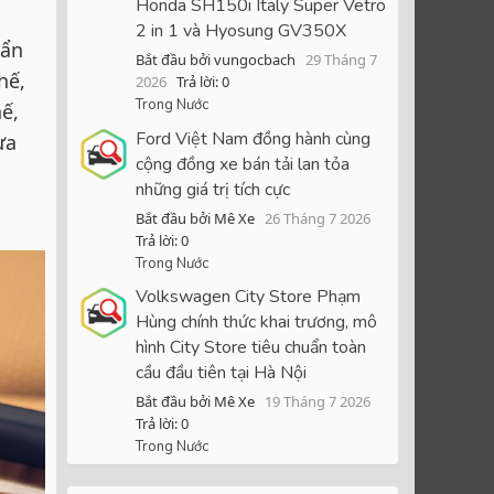
Honda SH150i Italy Super Vetro
2 in 1 và Hyosung GV350X
uẩn
Bắt đầu bởi vungocbach
29 Tháng 7
hế,
2026
Trả lời: 0
Trong Nước
ế,
Ford Việt Nam đồng hành cùng
ựa
cộng đồng xe bán tải lan tỏa
những giá trị tích cực
Bắt đầu bởi Mê Xe
26 Tháng 7 2026
Trả lời: 0
Trong Nước
Volkswagen City Store Phạm
Hùng chính thức khai trương, mô
hình City Store tiêu chuẩn toàn
cầu đầu tiên tại Hà Nội
Bắt đầu bởi Mê Xe
19 Tháng 7 2026
Trả lời: 0
Trong Nước