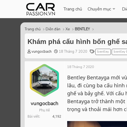
Trang chủ
Chuyên mục
Di
Trang chủ
Diễn đàn
Xe
BENTLEY
Khám phá cấu hình bốn ghế sa
T
S
T
vungocbach
18 Tháng 7 2020
bentley
bentley
h
t
a
r
a
g
18 Tháng 7 2020
e
r
s
a
t
Bentley Bentayga mới v
d
d
lâu, đi cùng ba cấu hình
s
a
t
t
ghế và bảy ghế. Với cấu 
a
e
Bentayga trở thành một 
r
vungocbach
t
trọng và thoải mái hơn c
Phụ Xế
e
Bài viết
4,192
r