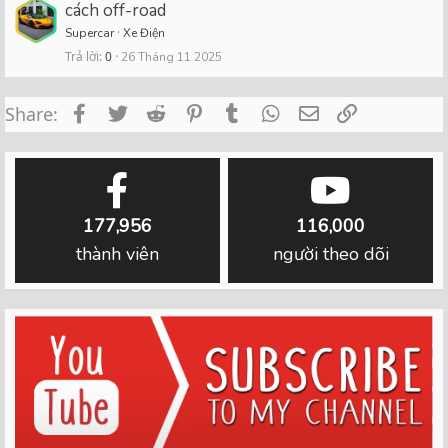
cách off-road
Supercar
Xe Điện
Trả lời
0
26 Tháng 11 2025
Facebook
Twitter
Reddit
Pinterest
Tumblr
WhatsApp
Email
Link
Share:
177,956
116,000
thành viên
người theo dõi