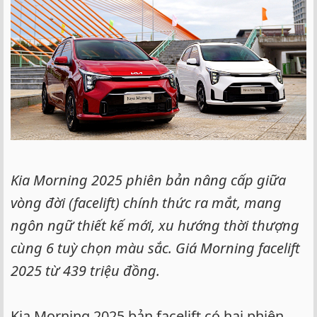
e
r
Kia Morning 2025 phiên bản nâng cấp giữa
vòng đời (facelift) chính thức ra mắt, mang
ngôn ngữ thiết kế mới, xu hướng thời thượng
cùng 6 tuỳ chọn màu sắc. Giá Morning facelift
2025 từ 439 triệu đồng.
Kia Morning 2025 bản facelift có hai phiên