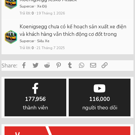
Supercar
Xe Độ
Trả lời
0
19 Tháng 1 2026
Koenigsegg chưa có kế hoạch sản xuất xe điện
và khách hàng vẫn thích động cơ đốt trong
Supercar
Siêu Xe
Trả lời
0
21 Tháng 7 2025
Facebook
Twitter
Reddit
Pinterest
Tumblr
WhatsApp
Email
Link
Share:
177,956
116,000
thành viên
người theo dõi