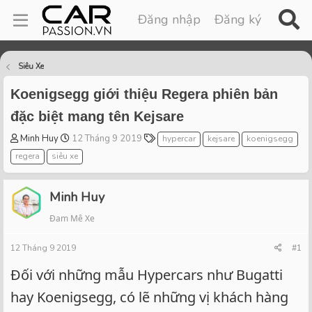
Đăng nhập
Đăng ký
Siêu Xe
Koenigsegg giới thiệu Regera phiên bản
đặc biệt mang tên Kejsare
T
S
T
Minh Huy
12 Tháng 9 2019
hypercar
kejsare
koenigsegg
h
t
a
regera
siêu xe
r
a
g
e
r
s
a
t
Minh Huy
d
d
Đam Mê Xe
s
a
t
t
12 Tháng 9 2019
a
e
#1
r
Đối với những mẫu Hypercars như Bugatti
t
e
hay Koenigsegg, có lẽ những vị khách hàng
r