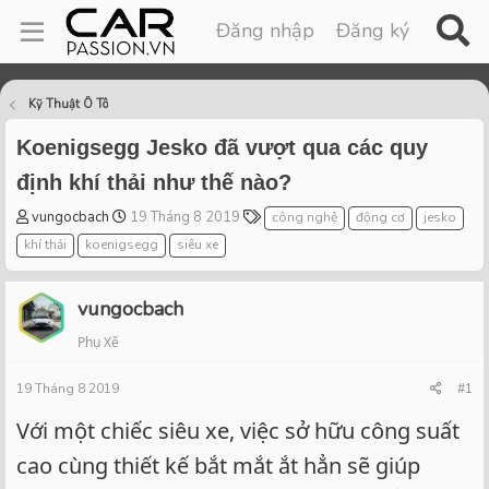
Đăng nhập
Đăng ký
Kỹ Thuật Ô Tô
Koenigsegg Jesko đã vượt qua các quy
định khí thải như thế nào?
T
S
T
vungocbach
19 Tháng 8 2019
công nghệ
động cơ
jesko
h
t
a
khí thải
koenigsegg
siêu xe
r
a
g
e
r
s
a
t
vungocbach
d
d
Phụ Xế
s
a
t
t
19 Tháng 8 2019
a
e
#1
r
Với một chiếc siêu xe, việc sở hữu công suất
t
e
cao cùng thiết kế bắt mắt ắt hẳn sẽ giúp
r