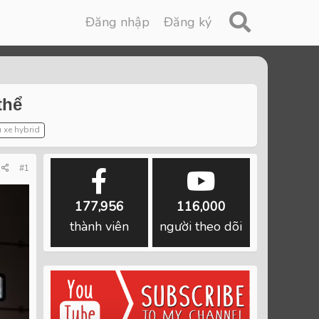
Đăng nhập
Đăng ký
thể
u xe hybrid
#1
177,956
116,000
thành viên
người theo dõi