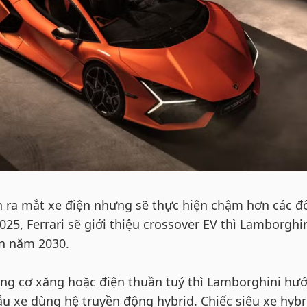
 ra mắt xe điện nhưng sẽ thực hiện chậm hơn các đ
25, Ferrari sẽ giới thiệu crossover EV thì Lamborghi
ến năm 2030.
động cơ xăng hoặc điện thuần tuý thì Lamborghini hư
mẫu xe dùng hệ truyền động hybrid. Chiếc siêu xe hybr