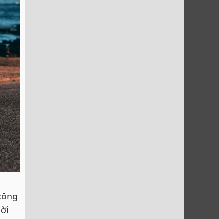
 công
hời