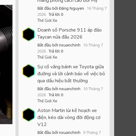
mang phong cách cao bồi Mỹ
Bắt đầu bởi Đăng Nguyen
16 Tháng 7
2026
Trả lời: 0
Thế Giới Xe
Doanh số Porsche 911 áp đảo
Taycan nửa đầu 2026
Bắt đầu bởi nxuanchinh
10 Tháng 7
2026
Trả lời: 0
Thế Giới Xe
Sự cố văng bánh xe Toyota giữa
đường và lời cảnh báo về việc bỏ
qua dấu hiệu bất thường
Bắt đầu bởi nxuanchinh
10 Tháng 7
2026
Trả lời: 0
Thế Giới Xe
Aston Martin lùi kế hoạch xe
điện, kéo dài vòng đời động cơ
V12
Bắt đầu bởi nxuanchinh
9 Tháng 7