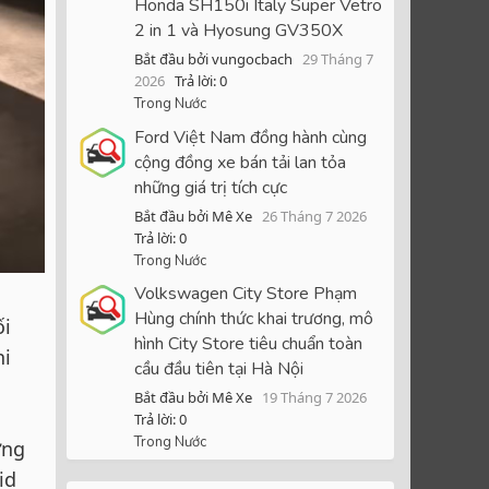
Honda SH150i Italy Super Vetro
2 in 1 và Hyosung GV350X
Bắt đầu bởi vungocbach
29 Tháng 7
2026
Trả lời: 0
Trong Nước
Ford Việt Nam đồng hành cùng
cộng đồng xe bán tải lan tỏa
những giá trị tích cực
Bắt đầu bởi Mê Xe
26 Tháng 7 2026
Trả lời: 0
Trong Nước
Volkswagen City Store Phạm
Hùng chính thức khai trương, mô
ối
hình City Store tiêu chuẩn toàn
ni
cầu đầu tiên tại Hà Nội
Bắt đầu bởi Mê Xe
19 Tháng 7 2026
Trả lời: 0
Trong Nước
ớng
id