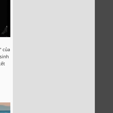
" của
 sinh
kết