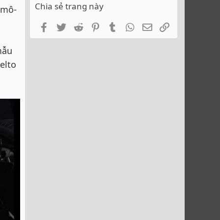
Chia sẻ trang này
 mô-
Facebook
Twitter
Reddit
Pinterest
Tumblr
WhatsApp
Email
Link
mẫu
elto