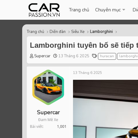
Trang chủ
Chuyên mục
Di
Trang chủ
Diễn đàn
Siêu Xe
Lamborghini
Lamborghini tuyên bố sẽ tiếp 
T
S
T
Supercar
13 Tháng 6 2025
huracan
lamborghi
h
t
a
r
a
g
13 Tháng 6 2025
e
r
s
a
t
d
d
s
a
t
t
a
e
r
Supercar
t
Đam Mê Xe
e
Bài viết
1,001
r