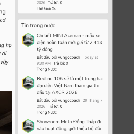
m
2026
Trả lời: 0
Thế Giới Xe
ộng
 cơ
Tin trong nước
Chi tiết MINI Aceman - mẫu xe
điện hoàn toàn mới giá từ 2,419
ng họ
tỷ đồng
 di
Bắt đầu bởi vungocbach
Today at
 vậy
9:30 AM
Trả lời: 0
Trong Nước
Redline 108 sẽ là một trong hai
đại diện Việt Nam tham gia thi
đấu tại AXCR 2026
Bắt đầu bởi vungocbach
29 Tháng 7
2026
Trả lời: 0
Trong Nước
Showroom Moto Đồng Tháp đi
vào hoạt động, giới thiệu bộ đôi