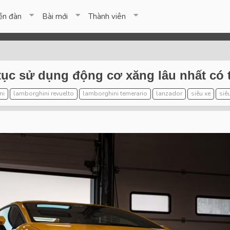
ễn đàn
Bài mới
Thành viên
tục sử dụng động cơ xăng lâu nhất có 
ni
lamborghini revuelto
lamborghini temerario
lanzador
siêu xe
siê