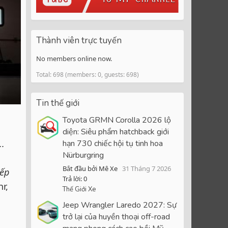
Thành viên trực tuyến
No members online now.
Total: 698 (members: 0, guests: 698)
Tin thế giới
Toyota GRMN Corolla 2026 lộ
diện: Siêu phẩm hatchback giới
..
hạn 730 chiếc hội tụ tinh hoa
Nürburgring
Bắt đầu bởi Mê Xe
31 Tháng 7 2026
iếp
Trả lời: 0
r,
Thế Giới Xe
Jeep Wrangler Laredo 2027: Sự
trở lại của huyền thoại off-road