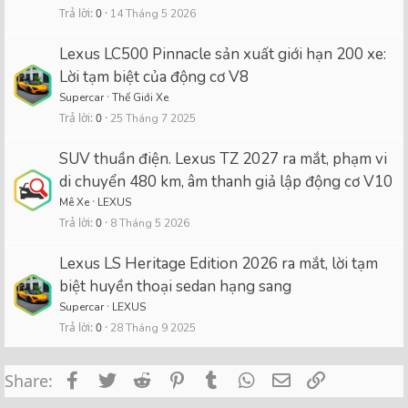
Trả lời
0
14 Tháng 5 2026
Lexus LC500 Pinnacle sản xuất giới hạn 200 xe:
Lời tạm biệt của động cơ V8
Supercar
Thế Giới Xe
Trả lời
0
25 Tháng 7 2025
SUV thuần điện. Lexus TZ 2027 ra mắt, phạm vi
di chuyển 480 km, âm thanh giả lập động cơ V10
Mê Xe
LEXUS
Trả lời
0
8 Tháng 5 2026
Lexus LS Heritage Edition 2026 ra mắt, lời tạm
biệt huyền thoại sedan hạng sang
Supercar
LEXUS
Trả lời
0
28 Tháng 9 2025
Facebook
Twitter
Reddit
Pinterest
Tumblr
WhatsApp
Email
Link
Share: