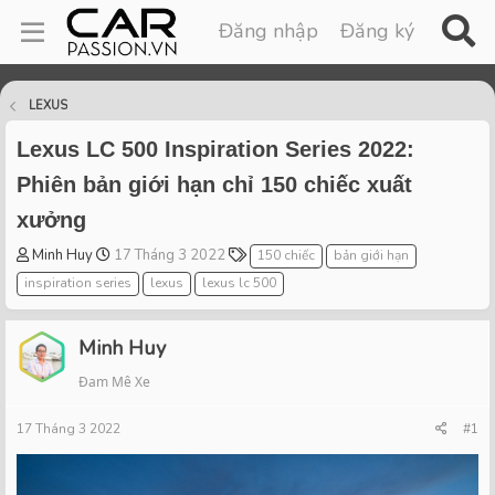
Đăng nhập
Đăng ký
LEXUS
Lexus LC 500 Inspiration Series 2022:
Phiên bản giới hạn chỉ 150 chiếc xuất
xưởng
T
S
T
Minh Huy
17 Tháng 3 2022
150 chiếc
bản giới hạn
h
t
a
inspiration series
lexus
lexus lc 500
r
a
g
e
r
s
a
t
Minh Huy
d
d
Đam Mê Xe
s
a
t
t
17 Tháng 3 2022
a
e
#1
r
t