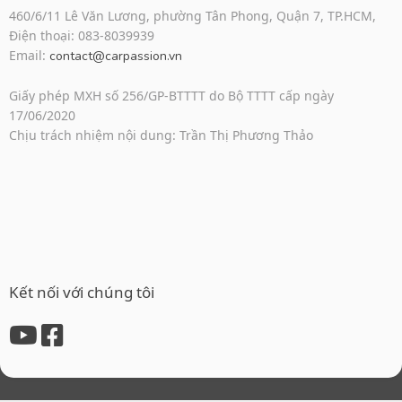
460/6/11 Lê Văn Lương, phường Tân Phong, Quận 7, TP.HCM,
Điện thoại: 083-8039939
Email:
contact@carpassion.vn
Giấy phép MXH số 256/GP-BTTTT do Bộ TTTT cấp ngày
17/06/2020
Chịu trách nhiệm nội dung: Trần Thị Phương Thảo
Kết nối với chúng tôi