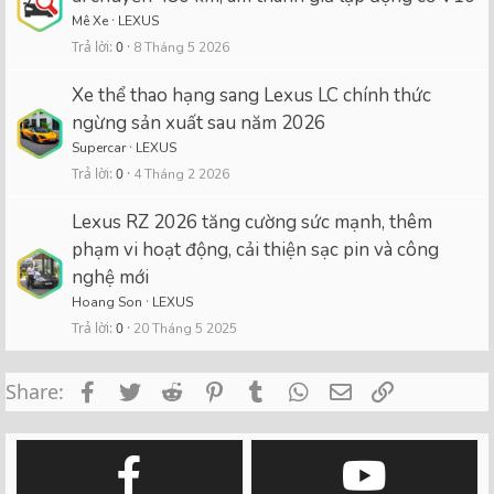
Mê Xe
LEXUS
Trả lời
0
8 Tháng 5 2026
Xe thể thao hạng sang Lexus LC chính thức
ngừng sản xuất sau năm 2026
Supercar
LEXUS
Trả lời
0
4 Tháng 2 2026
Lexus RZ 2026 tăng cường sức mạnh, thêm
phạm vi hoạt động, cải thiện sạc pin và công
nghệ mới
Hoang Son
LEXUS
Trả lời
0
20 Tháng 5 2025
Facebook
Twitter
Reddit
Pinterest
Tumblr
WhatsApp
Email
Link
Share: