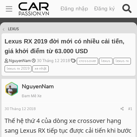
Đăng nhập
Đăng ký
LEXUS
Lexus RX 2019 đời mới có nhiều cải tiến,
giá khởi điểm từ 63.000 USD
T
S
T
NguyenNam
30 Tháng 12 2018
crossover
lexus
lexus rx
h
t
a
lexus rx 2019
xe nhật
r
a
g
e
r
s
a
t
NguyenNam
d
d
Đam Mê Xe
s
a
t
t
30 Tháng 12 2018
a
e
#1
r
Thế hệ thứ 4 của dòng xe crossover hạng
t
e
sang Lexus RX tiếp tục được cải tiến khi bước
r