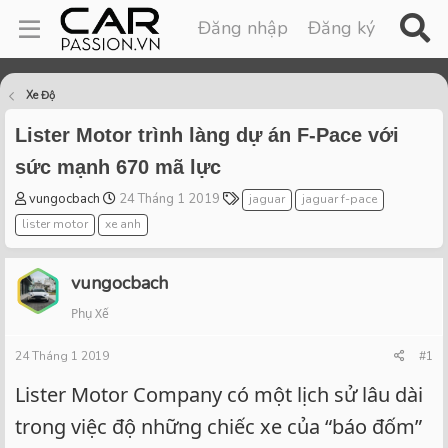
Đăng nhập
Đăng ký
Xe Độ
Lister Motor trình làng dự án F-Pace với
sức mạnh 670 mã lực
T
S
T
vungocbach
24 Tháng 1 2019
jaguar
jaguar f-pace
h
t
a
lister motor
xe anh
r
a
g
e
r
s
a
t
vungocbach
d
d
Phụ Xế
s
a
t
t
24 Tháng 1 2019
a
e
#1
r
Lister Motor Company có một lịch sử lâu dài
t
e
trong việc độ những chiếc xe của “báo đốm”
r