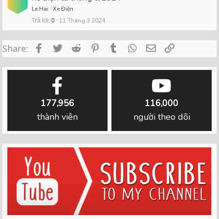
Le Hai
Xe Điện
Trả lời
0
11 Tháng 3 2024
Facebook
Twitter
Reddit
Pinterest
Tumblr
WhatsApp
Email
Link
Share:
177,956
116,000
thành viên
người theo dõi