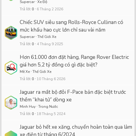
Supercar
Xe Độ
Trả lời
0
6 Tháng 2 2026
Chiếc SUV siêu sang Rolls-Royce Cullinan có
mức khấu hao cực lớn chỉ sau vài năm
Supercar
Thế Giới Xe
Trả lời
0
4 Tháng 9 2025
Hơn 61.000 đơn đặt hàng, Range Rover Electric
giá hơn 5,2 tỷ đồng có gì đặc biệt?
Mê Xe
Thế Giới Xe
Trả lời
0
10 Tháng 6 2026
Jaguar ra mắt bộ đôi F-Pace bản đặc biệt trước
thềm “khai tử” dòng xe
Minh Huy
Trong Nước
Trả lời
0
18 Tháng 5 2024
Jaguar bỏ hết xe xăng, chuyển hoàn toàn qua làm
xe điện từ tháng 6/2024