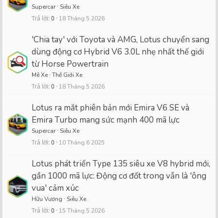
Supercar
Siêu Xe
Trả lời
0
18 Tháng 5 2026
'Chia tay' với Toyota và AMG, Lotus chuyển sang
dùng động cơ Hybrid V6 3.0L nhẹ nhất thế giới
từ Horse Powertrain
Mê Xe
Thế Giới Xe
Trả lời
0
18 Tháng 5 2026
Lotus ra mắt phiên bản mới Emira V6 SE và
Emira Turbo mang sức mạnh 400 mã lực
Supercar
Siêu Xe
Trả lời
0
10 Tháng 6 2025
Lotus phát triển Type 135 siêu xe V8 hybrid mới,
gần 1000 mã lực: Động cơ đốt trong vẫn là 'ông
vua' cảm xúc
Hữu Vương
Siêu Xe
Trả lời
0
15 Tháng 5 2026