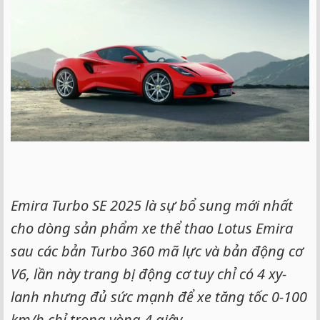
e
r
Emira Turbo SE 2025 là sự bổ sung mới nhất
cho dòng sản phẩm xe thể thao Lotus Emira
sau các bản Turbo 360 mã lực và bản động cơ
V6, lần này trang bị động cơ tuy chỉ có 4 xy-
lanh nhưng đủ sức mạnh để xe tăng tốc 0-100
km/h chỉ trong vòng 4 giây.