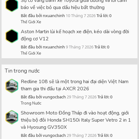
Sự cố văng bánh xe Toyota giữa đường và lời cảnh
báo về việc bỏ qua dấu hiệu bất thường
Bắt đầu bởi nxuanchinh
10 Tháng 7 2026
Trả lời: 0
Thế Giới Xe
Aston Martin lùi kế hoạch xe điện, kéo dài vòng đời
động cơ V12
Bắt đầu bởi nxuanchinh
9 Tháng 7 2026
Trả lời: 0
Thế Giới Xe
Tin trong nước
Redline 108 sẽ là một trong hai đại diện Việt Nam
tham gia thi đấu tại AXCR 2026
Bắt đầu bởi vungocbach
29 Tháng 7 2026
Trả lời: 0
Trong Nước
Showroom Moto Đồng Tháp đi vào hoạt động, giới
thiệu bộ đôi Honda SH150i Italy Super Vetro 2 in 1
và Hyosung GV350X
Bắt đầu bởi vungocbach
29 Tháng 7 2026
Trả lời: 0