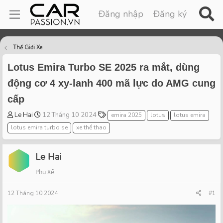
Đăng nhập
Đăng ký
Thế Giới Xe
Lotus Emira Turbo SE 2025 ra mắt, dùng
động cơ 4 xy-lanh 400 mã lực do AMG cung
cấp
T
S
T
Le Hai
12 Tháng 10 2024
emira 2025
lotus
lotus emira
h
t
a
lotus emira turbo se
xe thể thao
r
a
g
e
r
s
a
t
Le Hai
d
d
Phụ Xế
s
a
t
t
12 Tháng 10 2024
a
e
#1
r
t