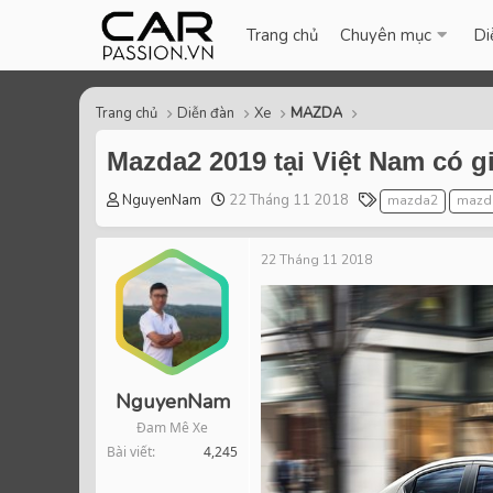
Trang chủ
Chuyên mục
Di
Trang chủ
Diễn đàn
Xe
MAZDA
Mazda2 2019 tại Việt Nam có gi
T
S
T
NguyenNam
22 Tháng 11 2018
mazda2
mazd
h
t
a
r
a
g
22 Tháng 11 2018
e
r
s
a
t
d
d
s
a
t
t
a
e
r
NguyenNam
t
Đam Mê Xe
e
Bài viết
4,245
r