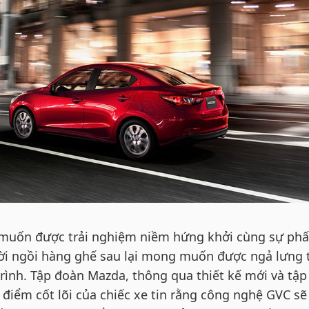
 muốn được trải nghiệm niềm hứng khởi cùng sự ph
gười ngồi hàng ghế sau lại mong muốn được ngả lưng 
rình. Tập đoàn Mazda, thông qua thiết kế mới và tập
 điểm cốt lõi của chiếc xe tin rằng công nghệ GVC sẽ