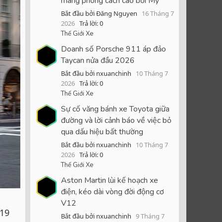
mang phong cách cao bồi Mỹ
Bắt đầu bởi Đăng Nguyen
16 Tháng 7
2026
Trả lời: 0
Thế Giới Xe
Doanh số Porsche 911 áp đảo
Taycan nửa đầu 2026
Bắt đầu bởi nxuanchinh
10 Tháng 7
2026
Trả lời: 0
Thế Giới Xe
Sự cố văng bánh xe Toyota giữa
đường và lời cảnh báo về việc bỏ
qua dấu hiệu bất thường
Bắt đầu bởi nxuanchinh
10 Tháng 7
2026
Trả lời: 0
Thế Giới Xe
Aston Martin lùi kế hoạch xe
điện, kéo dài vòng đời động cơ
V12
019
Bắt đầu bởi nxuanchinh
9 Tháng 7