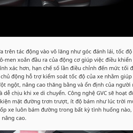
ựa trên tác động vào vô lăng như góc đánh lái, tốc độ
mô-men xoắn đầu ra của động cơ giúp việc điều khiển
ính xác hơn, hạn chế số lần điều chỉnh đến mức tối đ
 chủ động hỗ trợ kiểm soát tốc độ của xe nhằm giúp
đột ngột, nâng cao thăng bằng và ổn định của người 
và dễ chịu khi xe di chuyển. Công nghệ GVC sẽ hoạt 
 kiện mặt đường trơn trượt, ít độ bám như lúc trời 
ốp xe luôn bám đường trong bất kỳ tình huống nào,
c nâng cao.