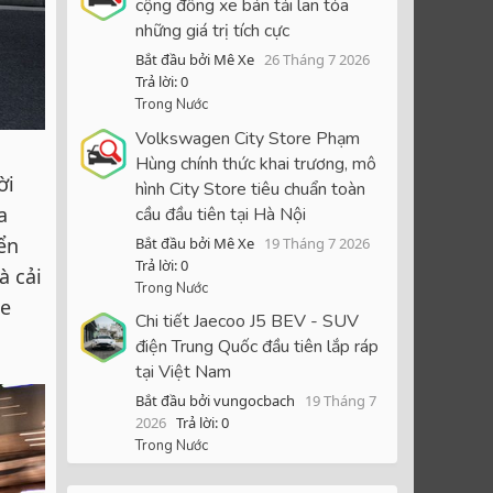
cộng đồng xe bán tải lan tỏa
những giá trị tích cực
Bắt đầu bởi Mê Xe
26 Tháng 7 2026
Trả lời: 0
Trong Nước
Volkswagen City Store Phạm
Hùng chính thức khai trương, mô
ời
hình City Store tiêu chuẩn toàn
a
cầu đầu tiên tại Hà Nội
ển
Bắt đầu bởi Mê Xe
19 Tháng 7 2026
Trả lời: 0
à cải
Trong Nước
xe
Chi tiết Jaecoo J5 BEV - SUV
điện Trung Quốc đầu tiên lắp ráp
tại Việt Nam
Bắt đầu bởi vungocbach
19 Tháng 7
2026
Trả lời: 0
Trong Nước