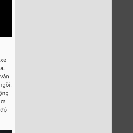
 xe
a.
 vận
ngồi,
động
mưa
 độ