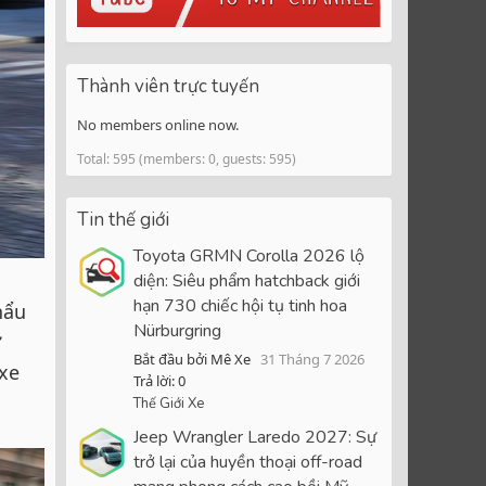
Thành viên trực tuyến
No members online now.
Total: 595 (members: 0, guests: 595)
Tin thế giới
Toyota GRMN Corolla 2026 lộ
diện: Siêu phẩm hatchback giới
hạn 730 chiếc hội tụ tinh hoa
hẩu
Nürburgring
ư
Bắt đầu bởi Mê Xe
31 Tháng 7 2026
 xe
Trả lời: 0
Thế Giới Xe
Jeep Wrangler Laredo 2027: Sự
trở lại của huyền thoại off-road