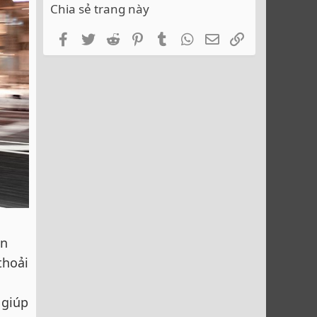
Chia sẻ trang này
Facebook
Twitter
Reddit
Pinterest
Tumblr
WhatsApp
Email
Link
ấn
thoải
 giúp