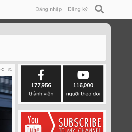
Đăng nhập
Đăng ký
#1
177,956
116,000
thành viên
người theo dõi