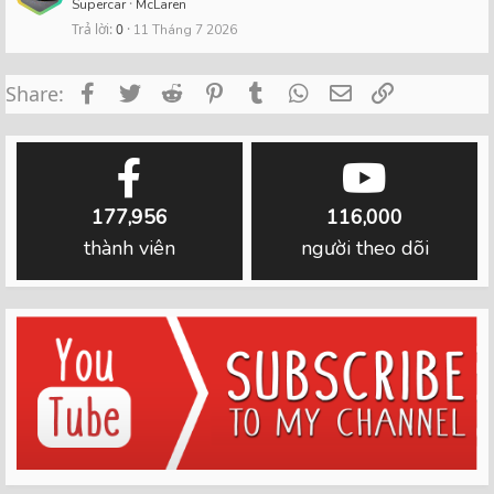
Supercar
McLaren
Trả lời
0
11 Tháng 7 2026
Facebook
Twitter
Reddit
Pinterest
Tumblr
WhatsApp
Email
Link
Share:
177,956
116,000
thành viên
người theo dõi