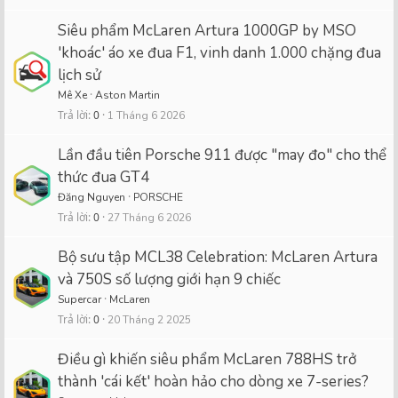
Siêu phẩm McLaren Artura 1000GP by MSO
'khoác' áo xe đua F1, vinh danh 1.000 chặng đua
lịch sử
Mê Xe
Aston Martin
Trả lời
0
1 Tháng 6 2026
Lần đầu tiên Porsche 911 được "may đo" cho thể
thức đua GT4
Đăng Nguyen
PORSCHE
Trả lời
0
27 Tháng 6 2026
Bộ sưu tập MCL38 Celebration: McLaren Artura
và 750S số lượng giới hạn 9 chiếc
Supercar
McLaren
Trả lời
0
20 Tháng 2 2025
Điều gì khiến siêu phẩm McLaren 788HS trở
thành 'cái kết' hoàn hảo cho dòng xe 7-series?