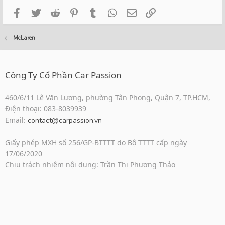
Facebook
Twitter
Reddit
Pinterest
Tumblr
WhatsApp
Email
Link
McLaren
Công Ty Cổ Phần Car Passion
460/6/11 Lê Văn Lương, phường Tân Phong, Quận 7, TP.HCM,
Điện thoại: 083-8039939
Email:
contact@carpassion.vn
Giấy phép MXH số 256/GP-BTTTT do Bộ TTTT cấp ngày
17/06/2020
Chịu trách nhiệm nội dung: Trần Thị Phương Thảo