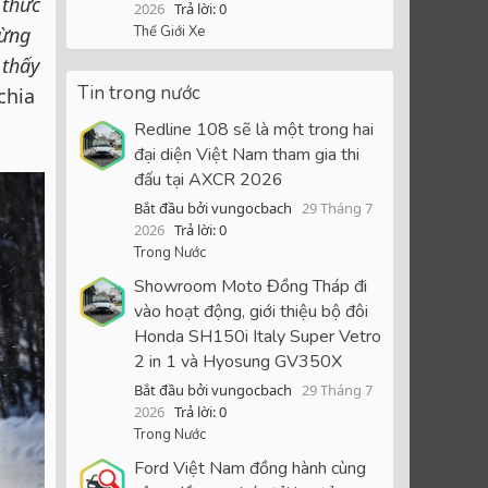
 thức
2026
Trả lời: 0
Thế Giới Xe
lừng
 thấy
Tin trong nước
chia
Redline 108 sẽ là một trong hai
đại diện Việt Nam tham gia thi
đấu tại AXCR 2026
Bắt đầu bởi vungocbach
29 Tháng 7
2026
Trả lời: 0
Trong Nước
Showroom Moto Đồng Tháp đi
vào hoạt động, giới thiệu bộ đôi
Honda SH150i Italy Super Vetro
2 in 1 và Hyosung GV350X
Bắt đầu bởi vungocbach
29 Tháng 7
2026
Trả lời: 0
Trong Nước
Ford Việt Nam đồng hành cùng