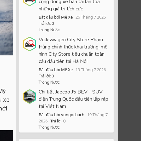
cộng đồng xe bán tải lan tỏa
những giá trị tích cực
Bắt đầu bởi Mê Xe
26 Tháng 7 2026
Trả lời: 0
Trong Nước
Volkswagen City Store Phạm
Hùng chính thức khai trương, mô
hình City Store tiêu chuẩn toàn
cầu đầu tiên tại Hà Nội
Bắt đầu bởi Mê Xe
19 Tháng 7 2026
Trả lời: 0
Trong Nước
Mỹ
Chi tiết Jaecoo J5 BEV - SUV
điện Trung Quốc đầu tiên lắp ráp
u xe
tại Việt Nam
mới
Bắt đầu bởi vungocbach
19 Tháng 7
2026
Trả lời: 0
Trong Nước