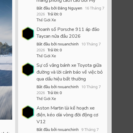
mang phong cách cao bồi Mỹ
Bắt đầu bởi Đăng Nguyen
16 Tháng 7
2026
Trả lời: 0
Thế Giới Xe
Doanh số Porsche 911 áp đảo
Taycan nửa đầu 2026
Bắt đầu bởi nxuanchinh
10 Tháng 7
2026
Trả lời: 0
Thế Giới Xe
Sự cố văng bánh xe Toyota giữa
đường và lời cảnh báo về việc bỏ
qua dấu hiệu bất thường
Bắt đầu bởi nxuanchinh
10 Tháng 7
2026
Trả lời: 0
Thế Giới Xe
Aston Martin lùi kế hoạch xe
điện, kéo dài vòng đời động cơ
V12
Bắt đầu bởi nxuanchinh
9 Tháng 7