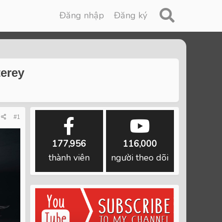
Đăng nhập
Đăng ký
erey
#1
177,956
116,000
thành viên
người theo dõi