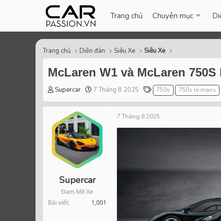
Trang chủ
Chuyên mục
Di
Trang chủ
Diễn đàn
Siêu Xe
Siêu Xe
McLaren W1 và McLaren 750S L
T
S
T
Supercar
7 Tháng 8 2025
750s
750s le mans
h
t
a
r
a
g
7 Tháng 8 2025
e
r
s
a
t
d
d
s
a
t
t
a
e
r
Supercar
t
Đam Mê Xe
e
Bài viết
1,001
r