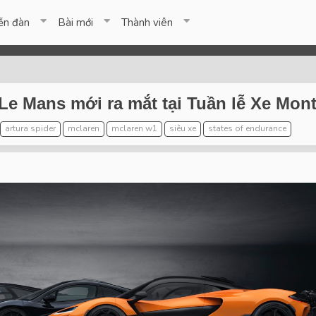
ễn đàn
Bài mới
Thành viên
e Mans mới ra mắt tại Tuần lễ Xe Mont
artura spider
mclaren
mclaren w1
siêu xe
states of endurance