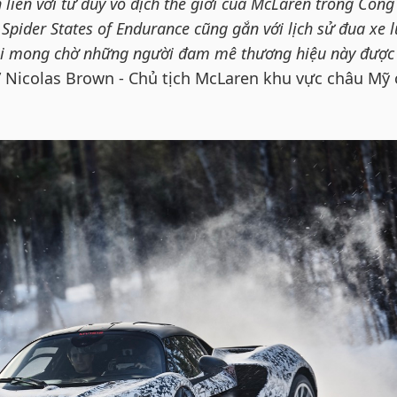
n liền với tư duy vô địch thế giới của McLaren trong Công
Spider States of Endurance cũng gắn với lịch sử đua xe 
ôi mong chờ những người đam mê thương hiệu này được
” Nicolas Brown - Chủ tịch McLaren khu vực châu Mỹ 