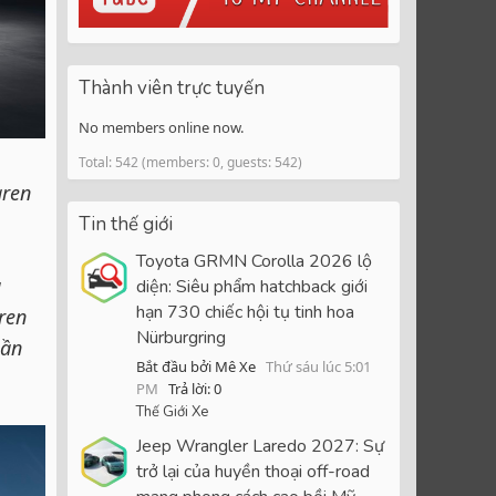
Thành viên trực tuyến
No members online now.
Total: 542 (members: 0, guests: 542)
aren
Tin thế giới
Toyota GRMN Corolla 2026 lộ
g
diện: Siêu phẩm hatchback giới
hạn 730 chiếc hội tụ tinh hoa
ren
Nürburgring
lần
Bắt đầu bởi Mê Xe
Thứ sáu lúc 5:01
PM
Trả lời: 0
Thế Giới Xe
Jeep Wrangler Laredo 2027: Sự
trở lại của huyền thoại off-road