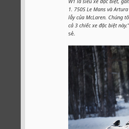
W1 là siêu xe đặc biệt, gắ
1. 750S Le Mans và Artura 
lẫy của McLaren. Chúng t
cả 3 chiếc xe đặc biệt này.
sẻ.