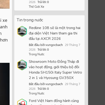
2026
Trả lời: 0
Thế Giới Xe
Tin trong nước
i xe
lanh
Redline 108 sẽ là một trong hai
m
đại diện Việt Nam tham gia thi
đấu tại AXCR 2026
 hơn
Bắt đầu bởi vungocbach
29 Tháng 7
2026
Trả lời: 0
Trong Nước
Showroom Moto Đồng Tháp đi
vào hoạt động, giới thiệu bộ đôi
Honda SH150i Italy Super Vetro
2 in 1 và Hyosung GV350X
Bắt đầu bởi vungocbach
29 Tháng 7
2026
Trả lời: 0
Trong Nước
Ford Việt Nam đồng hành cùng