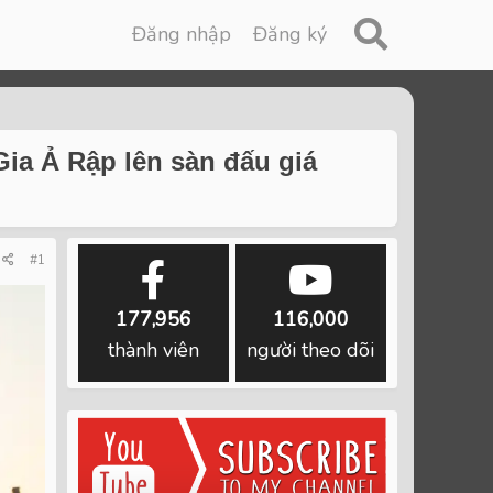
Đăng nhập
Đăng ký
ia Ả Rập lên sàn đấu giá
#1
177,956
116,000
thành viên
người theo dõi