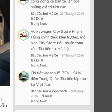
cộng đồng xe bán tải lan tỏa
những giá trị tích cực
Bắt đầu bởi Mê Xe
26 Tháng 7 2026
Trả lời: 0
Trong Nước
Volkswagen City Store Phạm
Hùng chính thức khai trương, mô
hình City Store tiêu chuẩn toàn
cầu đầu tiên tại Hà Nội
Bắt đầu bởi Mê Xe
19 Tháng 7 2026
Trả lời: 0
Trong Nước
Chi tiết Jaecoo J5 BEV - SUV
điện Trung Quốc đầu tiên lắp ráp
tại Việt Nam
Bắt đầu bởi vungocbach
19 Tháng 7
2026
Trả lời: 0
g
Trong Nước
 vẫn