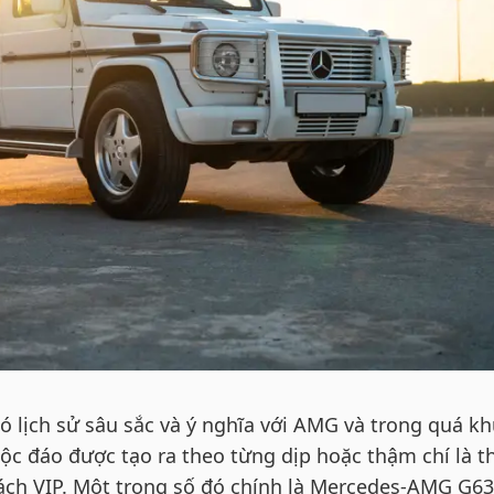
ó lịch sử sâu sắc và ý nghĩa với AMG và trong quá k
c đáo được tạo ra theo từng dịp hoặc thậm chí là t
ách VIP. Một trong số đó chính là Mercedes-AMG G63