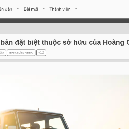
ễn đàn
Bài mới
Thành viên
ản đặt biệt thuộc sở hữu của Hoàng G
rập
mercedes-amg
v12