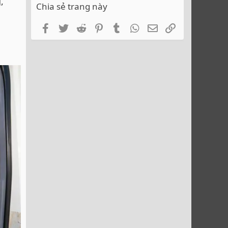
,
Chia sẻ trang này
Facebook
Twitter
Reddit
Pinterest
Tumblr
WhatsApp
Email
Link