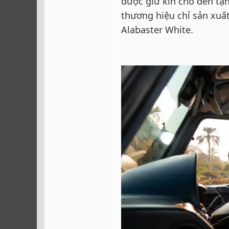
được giữ kín cho đến tậ
thương hiệu chỉ sản xuất
Alabaster White.