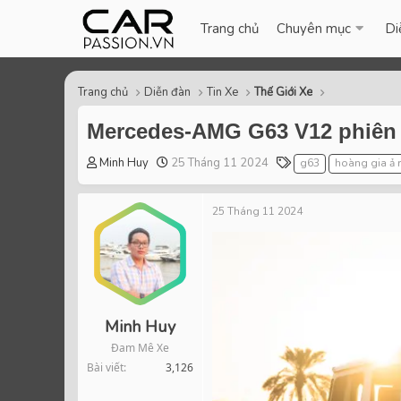
Trang chủ
Chuyên mục
Di
Trang chủ
Diễn đàn
Tin Xe
Thế Giới Xe
Mercedes-AMG G63 V12 phiên b
T
S
T
Minh Huy
25 Tháng 11 2024
g63
hoàng gia ả 
h
t
a
r
a
g
25 Tháng 11 2024
e
r
s
a
t
d
d
s
a
t
t
a
e
r
Minh Huy
t
Đam Mê Xe
e
Bài viết
3,126
r