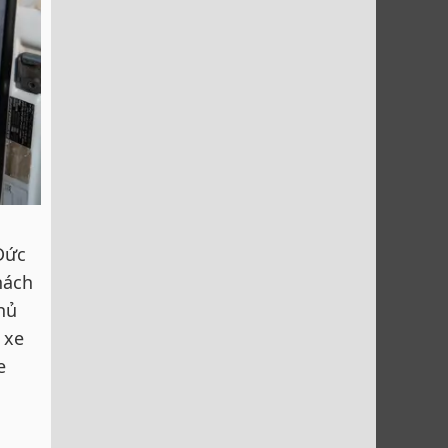
Đức
hách
hủ
 xe
e