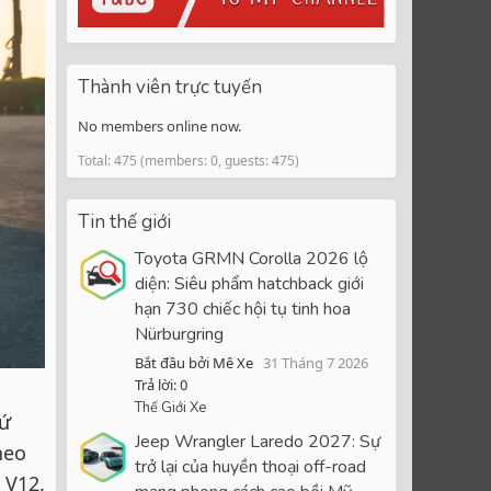
Thành viên trực tuyến
No members online now.
Total: 475 (members: 0, guests: 475)
Tin thế giới
Toyota GRMN Corolla 2026 lộ
diện: Siêu phẩm hatchback giới
hạn 730 chiếc hội tụ tinh hoa
Nürburgring
Bắt đầu bởi Mê Xe
31 Tháng 7 2026
Trả lời: 0
Thế Giới Xe
hứ
Jeep Wrangler Laredo 2027: Sự
heo
trở lại của huyền thoại off-road
 V12.