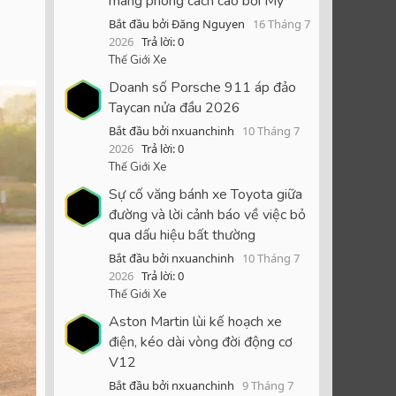
mang phong cách cao bồi Mỹ
i
Bắt đầu bởi Đăng Nguyen
16 Tháng 7
2026
Trả lời: 0
Thế Giới Xe
Doanh số Porsche 911 áp đảo
Taycan nửa đầu 2026
Bắt đầu bởi nxuanchinh
10 Tháng 7
2026
Trả lời: 0
Thế Giới Xe
Sự cố văng bánh xe Toyota giữa
đường và lời cảnh báo về việc bỏ
qua dấu hiệu bất thường
Bắt đầu bởi nxuanchinh
10 Tháng 7
2026
Trả lời: 0
Thế Giới Xe
Aston Martin lùi kế hoạch xe
điện, kéo dài vòng đời động cơ
V12
Bắt đầu bởi nxuanchinh
9 Tháng 7