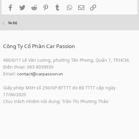
Facebook
Twitter
Reddit
Pinterest
Tumblr
WhatsApp
Email
Link
Xe Độ
Công Ty Cổ Phần Car Passion
460/6/11 Lê Văn Lương, phường Tân Phong, Quận 7, TP.HCM,
Điện thoại: 083-8039939
Email:
contact@carpassion.vn
Giấy phép MXH số 256/GP-BTTTT do Bộ TTTT cấp ngày
17/06/2020
Chịu trách nhiệm nội dung: Trần Thị Phương Thảo