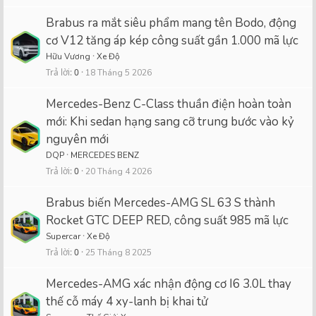
Brabus ra mắt siêu phẩm mang tên Bodo, động
cơ V12 tăng áp kép công suất gần 1.000 mã lực
Hữu Vương
Xe Độ
Trả lời
0
18 Tháng 5 2026
Mercedes-Benz C-Class thuần điện hoàn toàn
mới: Khi sedan hạng sang cỡ trung bước vào kỷ
nguyên mới
DQP
MERCEDES BENZ
Trả lời
0
20 Tháng 4 2026
Brabus biến Mercedes-AMG SL 63 S thành
Rocket GTC DEEP RED, công suất 985 mã lực
Supercar
Xe Độ
Trả lời
0
25 Tháng 8 2025
Mercedes-AMG xác nhận động cơ I6 3.0L thay
thế cỗ máy 4 xy-lanh bị khai tử