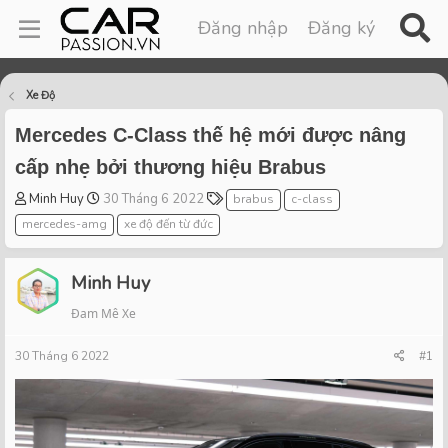
Đăng nhập
Đăng ký
Xe Độ
Mercedes C-Class thế hệ mới được nâng
cấp nhẹ bởi thương hiệu Brabus
T
S
T
Minh Huy
30 Tháng 6 2022
brabus
c-class
h
t
a
mercedes-amg
xe độ đến từ đức
r
a
g
e
r
s
a
t
Minh Huy
d
d
Đam Mê Xe
s
a
t
t
30 Tháng 6 2022
a
e
#1
r
t
e
r