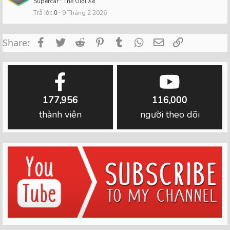
Supercar
Thế Giới Xe
Trả lời
0
9 Tháng 2 2026
Facebook
Twitter
Reddit
Pinterest
Tumblr
WhatsApp
Email
Link
Share:
177,956
116,000
thành viên
người theo dõi