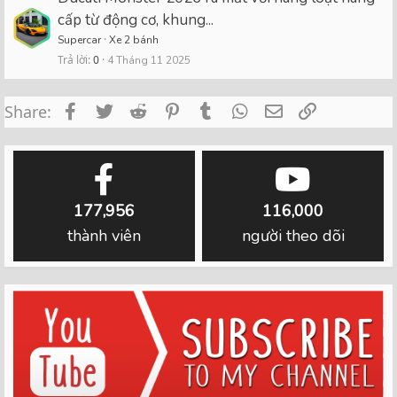
cấp từ động cơ, khung...
Supercar
Xe 2 bánh
Trả lời
0
4 Tháng 11 2025
Facebook
Twitter
Reddit
Pinterest
Tumblr
WhatsApp
Email
Link
Share:
177,956
116,000
thành viên
người theo dõi