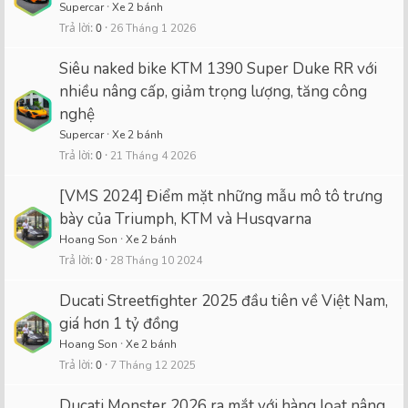
Supercar
Xe 2 bánh
Trả lời
0
26 Tháng 1 2026
Siêu naked bike KTM 1390 Super Duke RR với
nhiều nâng cấp, giảm trọng lượng, tăng công
nghệ
Supercar
Xe 2 bánh
Trả lời
0
21 Tháng 4 2026
[VMS 2024] Điểm mặt những mẫu mô tô trưng
bày của Triumph, KTM và Husqvarna
Hoang Son
Xe 2 bánh
Trả lời
0
28 Tháng 10 2024
Ducati Streetfighter 2025 đầu tiên về Việt Nam,
giá hơn 1 tỷ đồng
Hoang Son
Xe 2 bánh
Trả lời
0
7 Tháng 12 2025
Ducati Monster 2026 ra mắt với hàng loạt nâng