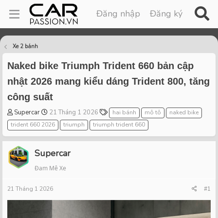
Đăng nhập
Đăng ký
Xe 2 bánh
Naked bike Triumph Trident 660 bản cập
nhật 2026 mang kiểu dáng Trident 800, tăng
công suất
T
S
T
Supercar
21 Tháng 1 2026
hai bánh
mô tô
naked bike
h
t
a
trident 660 2026
triumph
triumph trident 660
r
a
g
e
r
s
a
t
Supercar
d
d
Đam Mê Xe
s
a
t
t
21 Tháng 1 2026
a
e
#1
r
t