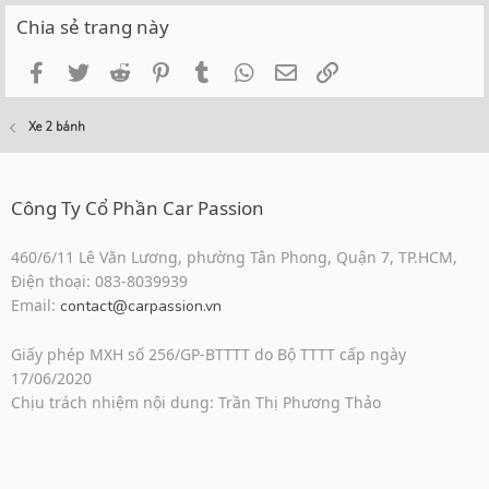
Chia sẻ trang này
Facebook
Twitter
Reddit
Pinterest
Tumblr
WhatsApp
Email
Link
Xe 2 bánh
Công Ty Cổ Phần Car Passion
460/6/11 Lê Văn Lương, phường Tân Phong, Quận 7, TP.HCM,
Điện thoại: 083-8039939
Email:
contact@carpassion.vn
Giấy phép MXH số 256/GP-BTTTT do Bộ TTTT cấp ngày
17/06/2020
Chịu trách nhiệm nội dung: Trần Thị Phương Thảo