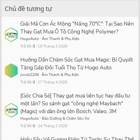
Chủ đề tương tự
Giải Mã Cơn Ác Mộng "Nắng 70°C": Tại Sao Nên
Thay Gạt Mưa Ô Tô Công Nghệ Polymer?
HugoAuto
Âm Thanh & Phụ Kiện
Trả lời
0
18 Tháng 3 2026
Hướng Dẫn Chăm Sóc Gạt Mưa Magic: Bí Quyết
Tăng Gấp Đôi Tuổi Thọ Từ Hugo Auto
jvcob2206
Âm Thanh & Phụ Kiện
Trả lời
0
17 Tháng 4 2026
[Góc Chia Sẻ] Thay gạt mưa liên tục hay đầu tư
một lần? So sánh gạt "công nghệ Maybach"
(Magic) với dàn ông lớn Bosch, Valeo, 3M
HugoAuto
Bảo Dưỡng & Chăm Sóc Xe
Trả lời
0
24 Tháng 3 2026
Hiểu Sâu Về Gương Điện Tử Toshi: Sự Thay Thế