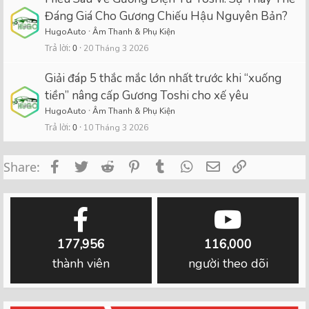
Đáng Giá Cho Gương Chiếu Hậu Nguyên Bản?
HugoAuto
Âm Thanh & Phụ Kiện
Trả lời
0
20 Tháng 3 2026
Giải đáp 5 thắc mắc lớn nhất trước khi “xuống
tiền” nâng cấp Gương Toshi cho xế yêu
HugoAuto
Âm Thanh & Phụ Kiện
Trả lời
0
10 Tháng 3 2026
Facebook
Twitter
Reddit
Pinterest
Tumblr
WhatsApp
Email
Link
Share:
177,956
116,000
thành viên
người theo dõi