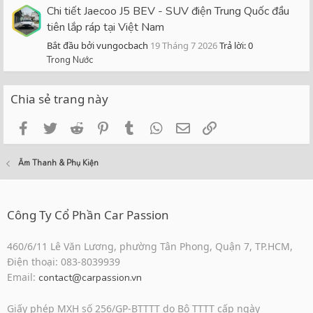
Chi tiết Jaecoo J5 BEV - SUV điện Trung Quốc đầu
tiên lắp ráp tại Việt Nam
Bắt đầu bởi vungocbach
19 Tháng 7 2026
Trả lời: 0
Trong Nước
Chia sẻ trang này
Facebook
Twitter
Reddit
Pinterest
Tumblr
WhatsApp
Email
Link
Âm Thanh & Phụ Kiện
Công Ty Cổ Phần Car Passion
460/6/11 Lê Văn Lương, phường Tân Phong, Quận 7, TP.HCM,
Điện thoại: 083-8039939
Email:
contact@carpassion.vn
Giấy phép MXH số 256/GP-BTTTT do Bộ TTTT cấp ngày