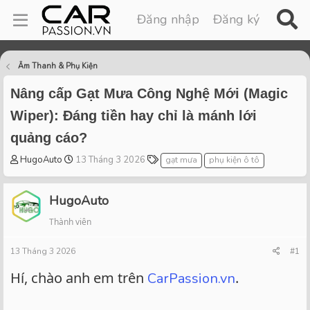
Đăng nhập
Đăng ký
Âm Thanh & Phụ Kiện
Nâng cấp Gạt Mưa Công Nghệ Mới (Magic
Wiper): Đáng tiền hay chỉ là mánh lới
quảng cáo?
T
S
T
HugoAuto
13 Tháng 3 2026
gạt mưa
phụ kiện ô tô
h
t
a
r
a
g
HugoAuto
e
r
s
a
t
Thành viên
d
d
s
a
13 Tháng 3 2026
#1
t
t
a
e
Hí, chào anh em trên
.
CarPassion.vn
r
t