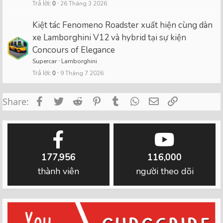
Trả lời
0
26 Tháng 3 2026
Kiệt tác Fenomeno Roadster xuất hiện cùng dàn
xe Lamborghini V12 và hybrid tại sự kiện
Concours of Elegance
Supercar
Lamborghini
Trả lời
0
9 Tháng 7 2026
Facebook
Twitter
Reddit
Pinterest
Tumblr
WhatsApp
Email
Link
Share:
177,956
116,000
thành viên
người theo dõi