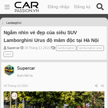
Đăng nhập
Đăng ký
Lamborghini
Ngắm nhìn vẻ đẹp của siêu SUV
Lamborghini Urus độ mâm độc tại Hà Nội
T
S
T
Supercar
30 Tháng 12 2022
lamborghini
lamborghini urus
h
t
a
urus
r
a
g
e
r
s
a
t
Supercar
d
d
Đam Mê Xe
s
a
t
t
30 Tháng 12 2022
a
e
#1
r
t
e
r