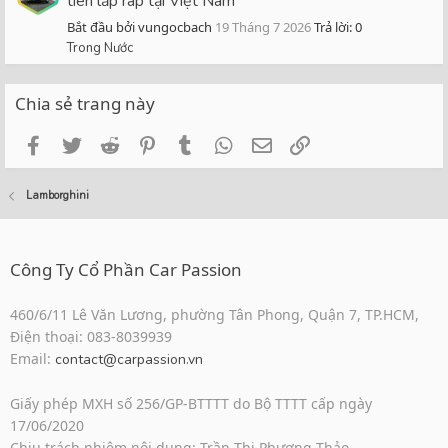
tiên lắp ráp tại Việt Nam
Bắt đầu bởi vungocbach
19 Tháng 7 2026
Trả lời: 0
Trong Nước
Chia sẻ trang này
Facebook
Twitter
Reddit
Pinterest
Tumblr
WhatsApp
Email
Link
Lamborghini
Công Ty Cổ Phần Car Passion
460/6/11 Lê Văn Lương, phường Tân Phong, Quận 7, TP.HCM,
Điện thoại: 083-8039939
Email:
contact@carpassion.vn
Giấy phép MXH số 256/GP-BTTTT do Bộ TTTT cấp ngày
17/06/2020
Chịu trách nhiệm nội dung: Trần Thị Phương Thảo