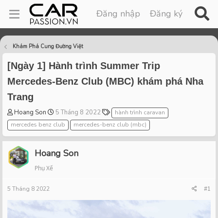
Đăng nhập
Đăng ký
Khám Phá Cung Đường Việt
[Ngày 1] Hành trình Summer Trip
Mercedes-Benz Club (MBC) khám phá Nha
Trang
T
S
T
Hoang Son
5 Tháng 8 2022
hành trình caravan
h
t
a
mercedes benz club
mercedes-benz club (mbc)
r
a
g
e
r
s
a
t
Hoang Son
d
d
Phụ Xế
s
a
t
t
5 Tháng 8 2022
a
e
#1
r
t