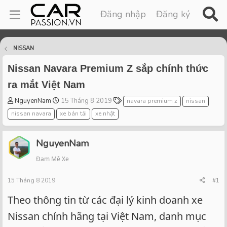
Đăng nhập
Đăng ký
NISSAN
Nissan Navara Premium Z sắp chính thức
ra mắt Việt Nam
T
S
T
NguyenNam
15 Tháng 8 2019
navara premium z
nissan
h
t
a
nissan navara
xe bán tải
xe nhật
r
a
g
e
r
s
a
t
NguyenNam
d
d
Đam Mê Xe
s
a
t
t
15 Tháng 8 2019
a
e
#1
r
Theo thông tin từ các đại lý kinh doanh xe
t
e
Nissan chính hãng tại Việt Nam, danh mục
r