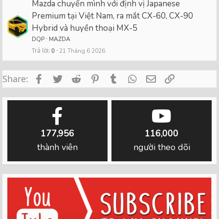
Mazda chuyển mình với định vị Japanese
Premium tại Việt Nam, ra mắt CX-60, CX-90
Hybrid và huyền thoại MX-5
DQP
MAZDA
Trả lời
0
21 Tháng 6 2026
Facebook
Twitter
Reddit
Pinterest
Tumblr
WhatsApp
Email
Link
Share:
177,956
116,000
thành viên
người theo dõi