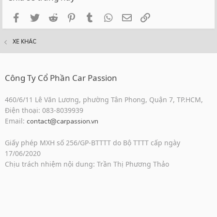
Facebook
Twitter
Reddit
Pinterest
Tumblr
WhatsApp
Email
Link
XE KHÁC
Công Ty Cổ Phần Car Passion
460/6/11 Lê Văn Lương, phường Tân Phong, Quận 7, TP.HCM,
Điện thoại: 083-8039939
Email:
contact@carpassion.vn
Giấy phép MXH số 256/GP-BTTTT do Bộ TTTT cấp ngày
17/06/2020
Chịu trách nhiệm nội dung: Trần Thị Phương Thảo