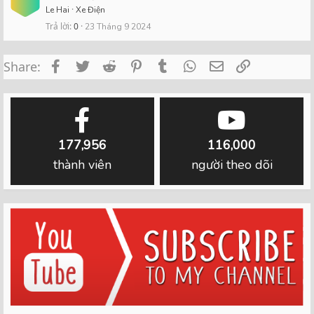
Le Hai
Xe Điện
Trả lời
0
23 Tháng 9 2024
Facebook
Twitter
Reddit
Pinterest
Tumblr
WhatsApp
Email
Link
Share:
177,956
116,000
thành viên
người theo dõi