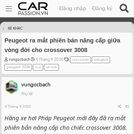
Đăng nhập
Đăng ký
XE KHÁC
Peugeot ra mắt phiên bản nâng cấp giữa
vòng đời cho crossover 3008
T
S
T
vungocbach
4 Tháng 9 2020
crossover
peugeot
h
t
a
peugeot 3008
suv
xe mới
r
a
g
e
r
s
a
t
vungocbach
d
d
Phụ Xế
s
a
t
t
4 Tháng 9 2020
a
e
#1
r
Hãng xe hơi Pháp Peugeot mới đây đã ra mắt
t
e
phiên bản nâng cấp cho chiếc crossover 3008.
r